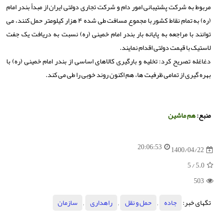
مربوط به شرکت پشتیبانی امور دام و شرکت تجاری دولتی ایران از مبدأ بندر امام
(ره) به تمام نقاط کشور با مجموع مسافت طی شده ۴ هزار کیلومتر حمل کنند، می
توانند با مراجعه به پایانه بار بندر امام خمینی (ره) نسبت به دریافت یک جفت
لاستیک با قیمت دولتی اقدام نمایند.
دغاغله تصریح کرد: تخلیه و بارگیری کالاهای اساسی از بندر امام خمینی (ره) با
بهره گیری از تمامی ظرفیت ها، هم اکنون روند خوبی را طی می کند.
منبع:
هم ماشین
20:06:53
1400/04/22
/ 5
5.0
503
تگهای خبر:
جاده
,
حمل و نقل
,
راهداری
,
سازمان