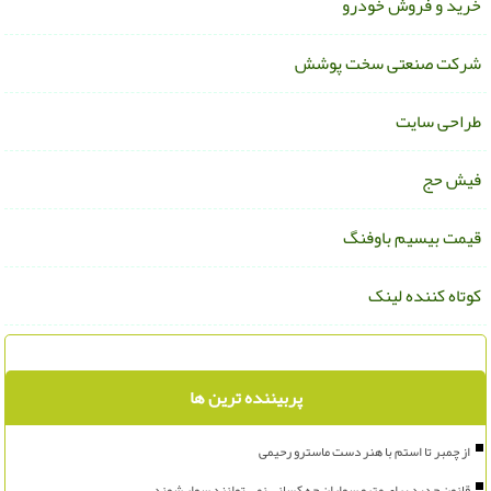
رید و فروش خودرو
رکت صنعتی سخت پوشش
راحی سایت
یش حج
یمت بیسیم باوفنگ
وتاه کننده لینک
پربیننده ترین ها
از چمبر تا استم با هنر دست ماسترو رحیمی
قانون جدید برای مترو سواران چه کسانی نمی توانند سوار شوند