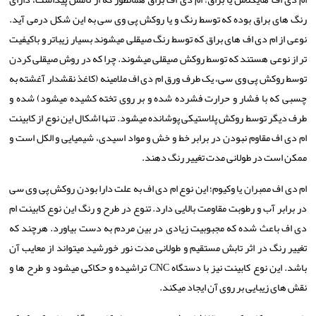
رنگ ­های براق بوده که توسط رنگ و یا روکش پی وی سی به این شکل درمی­ آید.
نوعی از ام دی اف های براق که توسط رنگ صیقلی می­شوند بسیار زیباتر و باکیفیت
­تر از نوعی هستند که توسط روکش صیقلی می­شوند. چرا که در روش صیقلی کردن
توسط روکش پی وی سی، یک طرف ورق ام دی اف ملامینه (کاغذ نقش­دار آغشته به
چسبی که با فشار و حرارت فشرده شده و بر روی تخته کشیده می­شود) شده و
طرف دیگر توسط روکش پلاستیکی پوشانده می­شود. تنها اشکال این نوع از کابینت
ام دی اف مقاوم نبودن در برابر خط و خش و مواد اسیدی، شیمیایی و الکل است و
ممکن است در طولانی مدت تغییر رنگ دهند.
ام دی اف ممبران یا وکیوم؛ این نوع ام دی اف به علت دارا بودن روکش پی وی سی
در برابر آب و رطوبت مقاومت بالایی دارد. تنوع در طرح و رنگ این نوع کابینت ام
دی اف باعث شده که مجبوبیت زیادی در بین مردم به دست بیاورد. هرچند که
تغییر رنگ در اثر تابش مستقیم و طولانی مدت نور خورشید می­تواند از معایب آن
باشد. این نوع کابینت نیز با دستگاه
CNC
تراشیده و حکاکی می­شود و طرح­ ها و
نقش ­های زیبایی بر روی آن ایجاد می­کند.