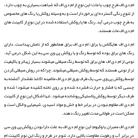
ام دی اف طرح چوب یا مات؛ این نوع از ام دی اف که شباهت بسیاری به چوب دارد،
از تنوع رنگی گسترده ­ای برخوردار است و به وسیله روکش یا رنگ­ های مخصوص
به طرح چوب درمی­ آید. رنگ ­ها یا روکش استفاده شده در این نوع از کابینت ­های
ام دی اف مات هستند.
ام دی اف هایگلاس یا براق؛ ام دی اف براق همانطور که از نامش پیداست، دارای
رنگ ­های براق بوده که توسط رنگ و یا روکش پی وی سی به این شکل درمی­ آید.
نوعی از ام دی اف های براق که توسط رنگ صیقلی می­شوند بسیار زیباتر و باکیفیت
­تر از نوعی هستند که توسط روکش صیقلی می­شوند. چرا که در روش صیقلی کردن
توسط روکش پی وی سی، یک طرف ورق ام دی اف ملامینه (کاغذ نقش­دار آغشته به
چسبی که با فشار و حرارت فشرده شده و بر روی تخته کشیده می­شود) شده و
طرف دیگر توسط روکش پلاستیکی پوشانده می­شود. تنها اشکال این نوع از کابینت
ام دی اف مقاوم نبودن در برابر خط و خش و مواد اسیدی، شیمیایی و الکل است و
ممکن است در طولانی مدت تغییر رنگ دهند.
ام دی اف ممبران یا وکیوم؛ این نوع ام دی اف به علت دارا بودن روکش پی وی سی
در برابر آب و رطوبت مقاومت بالایی دارد. تنوع در طرح و رنگ این نوع کابینت ام