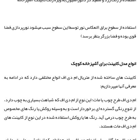
استفاده از سطوح براق (انعکاس نور توسط این سطوح سبب میشود نورپردازی فضا
قوی بوده و فضا بزرگر بنظر برسد)
انواع مدل کابینت برای آشپزخانه کوچک
کابینت های ساخته شده از متریال ام دی اف انواع مختلفی دارد که در ادامه به
معرفی آنها میپردازیم:
ام دی اف طرح چوب یا مات؛ این نوع از ام دی اف که شباهت بسیاری به چوب دارد،
از تنوع رنگی گسترده ­ای برخوردار است و به وسیله روکش یا رنگ­ های مخصوص
به طرح چوب درمی­ آید. رنگ ­ها یا روکش استفاده شده در این نوع از کابینت ­های
ام دی اف مات هستند.
ام دی اف هایگلاس یا براق؛ ام دی اف براق همانطور که از نامش پیداست، دارای