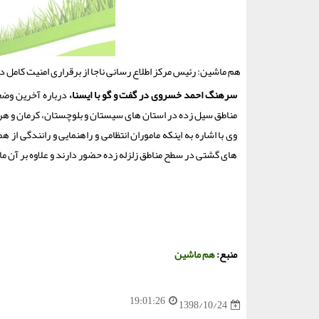
هم ماشین: رئیس مركز اطلاع رسانی ناجا از برقراری امنیت كامل د
سرهنگ احمد خسروی در گفت و گو با ایسنا،
درباره آخرین وضع
مناطق سیل زده در استان های سیستان و بلوچستان، كرمان و هرم
وی با اشاره به اینكه ماموران انتظامی و راهنمایی و رانندگی ا
های گشتی در سطح مناطق زلزله زده حضور دارند و علاوه بر آن ما
منبع:
هم ماشین
19:01:26
1398/10/24