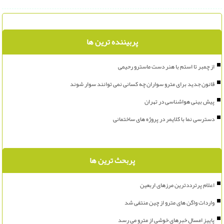
پربیننده ترین ها
از چمبر تا استم با هنر دست ماسترو رحیمی
قانون جدید برای مترو سواران چه کسانی نمی توانند سوار شوند
پیش بینی هواشناسی در تهران
دسترسی نما با کلایمر در پروژه های ساختمانی
پربحث ترین ها
اعلام پرترددترین مرزهای اربعین
واردات واگن های مترو از چین منتفی شد
پاییز امسال خبرهای خوشی از مترو می رسد