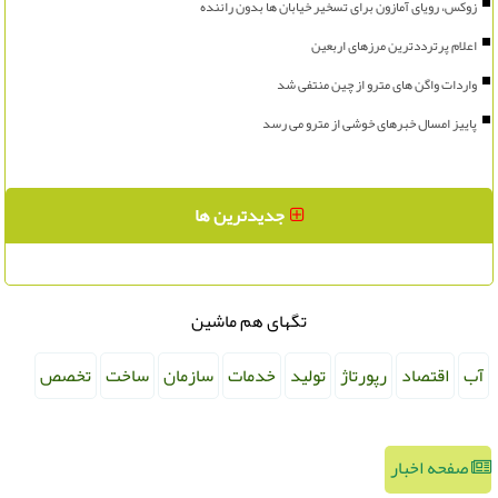
زوکس، رویای آمازون برای تسخیر خیابان ها بدون راننده
اعلام پرترددترین مرزهای اربعین
واردات واگن های مترو از چین منتفی شد
پاییز امسال خبرهای خوشی از مترو می رسد
جدیدترین ها
تگهای هم ماشین
آب
اقتصاد
رپورتاژ
تولید
خدمات
سازمان
ساخت
تخصص
صفحه اخبار