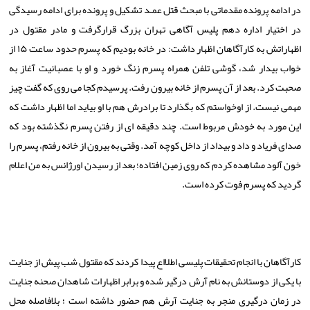
در ادامه پرونده مقدماتی با مبحث قتل عمـد تشكیل و پرونده برای ادامه رسیدگی
در اختیار اداره دهم پلیس آگاهی تهران بزرگ قرارگرفت و مادر مقتول در
اظهاراتش به كارآگاهان اظهار داشت: در خانه بودیم كه پسرم حدود ساعت ۱۵ از
خواب بیدار شد، گوشی تلفن همراه پسرم زنگ خورد و او با عصبانیت آغاز به
صحبت كرد. بعد از آن پسرم از خانه بیرون رفت. پرسیدم كجا می روی كه گفت چیز
مهمی نیست. از اوخواستم كه بگذارد تا برادرش هم با او بیاید اما اظهار داشت كه
این مورد به خودش مربوط است. چند دقیقه ای از رفتن پسرم نگذشته بود كه
صدای فریاد و داد و بیداد از داخل كوچه آمد. وقتی به بیرون از خانه رفتم، پسرم را
خون آلود مشاهده كردم كه روی زمین افتاده؛ بعد از رسیدن اورژانس به من اعلام
گردید كه پسرم فوت كرده است.
كارآگاهان با انجام تحقیقات پلیسی اطلااع پیدا كردند كه مقتول شب پیش از جنایت
با یكی از دوستانش به نام آرش درگیر شده و برابر اظهارات شاهدان صحنه جنایت
در زمان درگیری منجر به جنایت آرش هم حضور داشته است ؛ بلافاصله محل