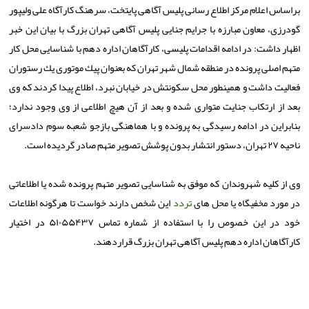
براساس اعلام مركز اطلاع رسانی پلیس آگاهی پایتخت، سرهنگ كارآگاه علی ولیپور
گودرزی، معاون مبارزه با جرایم جنایی پلیس آگاهی تهران بزرگ با بیان این خبر
اظهار داشت: در ادامه اقدامات پلیسی، كارآگاهان اداره دهم با شناسایی محل كار
متهم اصلی پرونده در منطقه شمال شهر تهران كه بعنوان پیك موتوری یك رستوران
فعالیت داشت و همینطور محل سكونتش در خیابان نبرد، اطلاع پیدا كردند كه وی
بعد از ارتكاب جنایت متواری شده و بعد از آن هیچ اطلاعی از وی وجود ندارد؛
بنابراین در ادامه رسیدگی به پرونده و با هماهنگی بازجو شعبه سوم دادسرای
ناحیه ۲۷ تهران، دستور انتشار بدون پوشش تصویر متهم صادر گردیده است.
وی از كلیه شهروندان كه موفق به شناسایی تصویر متهم پرونده شده یا اطلاعاتی
در مورد مخفیگاه یا محل های
تردد
این شخص دارند خواست تا هرگونه اطلاعات
خود در این خصوص را با استفاده از شماره تماس ۵۱۰۵۵۴۳۷ در اختیار
كارآگاهان اداره دهم پلیس آگاهی تهران بزرگ قراردهند.