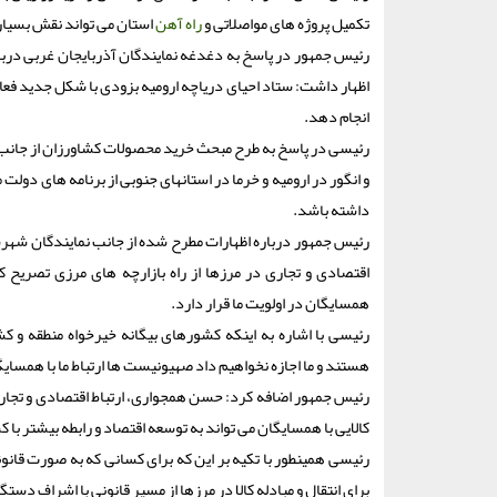
تکمیل پروژه های مواصلاتی و
راه آهن
استان می تواند نقش بسیار
رئیس جمهور در پاسخ به دغدغه نمایندگان آذربایجان غربی دربار
اظهار داشت: ستاد احیای دریاچه ارومیه بزودی با شکل جدید فعال 
انجام دهد.
رئیسی در پاسخ به طرح مبحث خرید محصولات کشاورزان از جانب
و انگور در ارومیه و خرما در استانهای جنوبی از برنامه های دولت 
داشته باشد.
رئیس جمهور درباره اظهارات مطرح شده از جانب نمایندگان شهرست
همسایگان در اولویت ما قرار دارد.
رئیسی با اشاره به اینکه کشورهای بیگانه خیرخواه منطقه و ک
هستند و ما اجازه نخواهیم داد صهیونیست ها ارتباط ما با همسایگان
رئیس جمهور اضافه کرد: حسن همجواری، ارتباط اقتصادی و تجار
کالایی با همسایگان می تواند به توسعه اقتصاد و رابطه بیشتر با
رئیسی همینطور با تکیه بر این که برای کسانی که به صورت قانونم
برای انتقال و مبادله کالا در مرزها از مسیر قانونی با اشراف دستگ