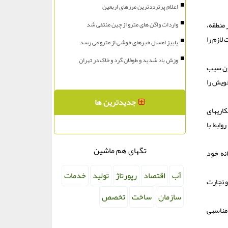
اعلام پرترددترین مرزهای اربعین
 منطقه،
واردات واگن های مترو از چین منتفی شد
لازم را
پاییز امسال خبرهای خوشی از مترو می رسد
وزش باد شدید و طوفان گرد و خاک در تهران
ون سیب
یش را
جدیدترین ها
کاریهای
مشکلی نداریم و روابط با
تگهای هم ماشین
نه خود
آب
اقتصاد
رپورتاژ
تولید
خدمات
 تجارت
سازمان
ساخت
تخصص
 مناسبی