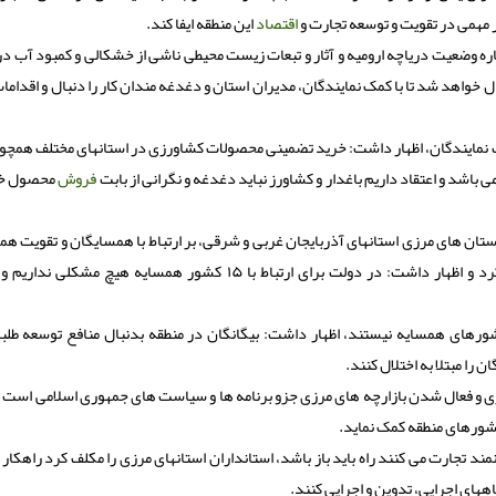
 مهمی در تقویت و توسعه تجارت و
اقتصاد
این منطقه ایفا کند.
ه وضعیت دریاچه ارومیه و آثار و تبعات زیست محیطی ناشی از خشکالی و کمبود آب در
خواهد شد تا با کمک نمایندگان، مدیران استان و دغدغه مندان کار را دنبال و اقدامات 
 نمایندگان، اظهار داشت: خرید تضمینی محصولات کشاورزی در استانهای مختلف همچ
می باشد و اعتقاد داریم باغدار و کشاورز نباید دغدغه و نگرانی از بابت
فروش
محصول خو
ان های مرزی استانهای آذربایجان غربی و شرقی، بر ارتباط با همسایگان و تقویت هم
اقتصادی و تجاری در مرزها از راه بازارچه های مرزی تصریح کرد و اظهار داشت: در دولت برای ارتباط با ۱۵ کشور همسایه هیچ 
شورهای همسایه نیستند، اظهار داشت: بیگانگان در منطقه بدنبال منافع توسعه طلبا
 را مبتلا به اختلال کنند.
ی و فعال شدن بازارچه های مرزی جزو برنامه ها و سیاست های جمهوری اسلامی است و
 کشورهای منطقه کمک نماید.
ند تجارت می کنند راه باید باز باشد، استانداران استانهای مرزی را مکلف کرد راهکار
اههای اجرایی، تدوین و اجرایی کنند.