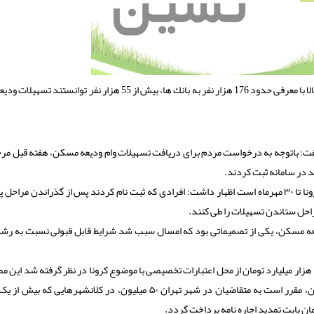
معاون مسكن و ساختمان وزارت راه و شهرسازی اظهار داشت: تا حالا با معرفی حدود 176 هزار نفر به بانك ها، بیش از 55 هزار 
ت: باتوجه به درخواست مردم برای دریافت تسهیلات وام ودیعه مسکن، هفته قبل مرح
وی با اشاره به اینکه مهلت ثبت نام برمبنای مصوبه ستاد ملی کرونا تا ۳۰ مهرماه است اظهار داشت: افرادی که ثبت نام کردند پس از گذراندن 
راحل ستاندن تسهیلات را طی کنند.
عه مسکن، یکی از تصمیماتی بود که امسال سبب شد شرایط قابل قبولی نسبت به رشد،
محمودزاده اظهار داشت: برای وام ودیعه مسکن با همت دولت ۲۰ هزار میلیارد تومان از محل اعتبارات تخصیصی با موضوع کرونا در نظر گرفته شد 
ستاد ملی کرونا و ستاد اقتصادی دولت تنظیم شد که برمبنای آن، مقرر است به متقاضیان در شهر تهران ۵۰ میلیون، در کلانشهرها