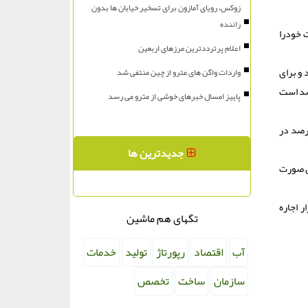
زوکس، رویای آمازون برای تسخیر خیابان ها بدون
راننده
کردند و بیش از ۵۵۰ تا ۵۶۰ هزار نفر اطلاعات خودرا
اعلام پرترددترین مرزهای اربعین
ونا، سقف تمدید اجاره در تهران ۲۵ درصد، برای کلانشهرها ۲۰ درصد و برای
واردات واگن های مترو از چین منتفی شد
آمار اعلام نمود افزایش نرخ اجاره بجای ۲۵ درصدی که ستاد ملی کرونا تعریف کرده، ۴۰ تا ۴۱ درصد است
پاییز امسال خبرهای خوشی از مترو می رسد
 مصوبه ستاد ملی کرونا فقط، برای تمدید اجاره است و بطور کامل و حداکثر با دو درصد اختلاف بین ۲۵ تا ۲۷ درصد در
جدیدترین ها
ی آن صورت
ر اجاره
تگهای هم ماشین
آب
اقتصاد
رپورتاژ
تولید
خدمات
سازمان
ساخت
تخصص