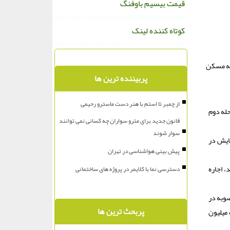
قیمت بیسیم باوفنگ
کوتاه کننده لینک
نفر توانستند تسهیلات ودیعه مسكن
پربیننده ترین ها
از چمبر تا استم با هنر دست ماسترو رحیمی
له دوم
قانون جدید برای مترو سواران چه کسانی نمی توانند
سوار شوند
مراحل پایش در
پیش بینی هواشناسی در تهران
 اجاره
دسترسی نما با کلایمر در پروژه های ساختمانی
این مصوبه در
پربحث ترین ها
یی که بیش از یک میلیون