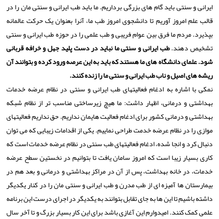
ایرانی و سنتی باید گام های بزرگی برداریم. ما باید طب ایرانی و سنتی مان را در
قالب علم امروز آوریم تا دانشجوی امروز طب ما، آنرا بعنوان یک حرکت عالمانه
بپذیرد. مردم ما فرق بین عوام فریبی و طب علمی را در حوزه طب ایرانی و سنتی
تشخیص دهند.
طب ایرانی و سنتی ما نباید در دست پلید جهل و خرافه قربانی
شود. علمای دانشگاه های ما هستند که باید به این عرصه ورود کرده و بتوانند آن
ریشه های اصیل و ناب طب ایرانی و سنتی ما را زنده کنند.
نمکی با اشاره به ادغام فعالیتهای طب ایرانی و سنتی در نظام عرضه خدمات
بهداشتی و درمانی، اظهار داشت: ما هیچ زیرساختی مناسب تر از نظام شبکه
بهداشتی و درمانی کشور برای ادغام فعالیت هایمان نداریم. حق نداریم فعالیتهای
موازی را در نظام عرضه خدمت طراحی نماییم. یکی از اقدامات زیبایی که می توان
دنبال کرد و انجا شده، ادغام فعالیتهای طب سنتی در نظام عرضه خدمات است که
کاری بسیار زیبا است که امروز سامان یافت تا بتوانیم در نخستین سطح عرضه
خدمات، در خانه بهداشت، پس از آن در مراکز بهداشتی و درمانی و بعد هم در
بیمارستان ها آمیزه ای از طب مدرن و طب ایرانی و سنتی مان را در کنار یکدیگر
داشته باشیم تا این ها به جای تقابل بتوانند به یکدیگر در اجرای درست این برنامه
علمی کمک کنند. امیدوارم این آغازی باشد برای این کار بسیار بزرگ و تا آخر سال