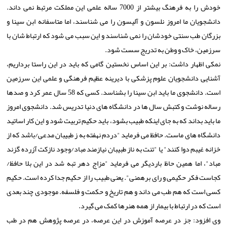
خودش را به فرهنگ بیشتر از 7000 ساله علمی این مملکت مرتبط نمی داند.
دانشجویان ما امروز نلسون و آلیسون را می شناسند، اما متاسفانه ابن سینا و
بزرگان طب سنتی خودشان را نمی شناسند و این سبب می شود که ارتباط شان با
سرزمین، خاک و وطن به تدریج سست شود.
نمکی اظهار داشت: بر این اساس نخستین گامی که باید در این راستا برداریم،
آشنایی دانشجویان علوم پزشکی با دیرینه عظیم فرهنگی و علمی این سرزمین
است. دانشجوی ما باید ابن سینا را بشناسد. کسی که 58 سال عمر کرد و صدها
رساله نوشت و کتبش سال ها در دانشگاه های دنیا تدریس شد. دانشجوی امروز
ما باید بداند که به جای اینکه طبیب بشود، باید حکیم تربیت شود و این کار اساتید
دانشگاه های ماست. حافظ می فرماید "دردم نهفته به ز طبیبان مدعی/باشد که از
خزانه غیبم دوا کنند" یا "تنت به ناز طبیبان نیازمند مباد/وجود نازکت آزرده گزند
مباد"، اما همین حاظ باردیگر می فرماید "مزاج دهر تبه شد در این بلا حافظ/
کجاست فکر حکیمی و رای برهمنی". یعنی طبیب را از حکیم جدا کرده است. حکیم
کسی است که هم طب می داند و هم تاریخ و حکمت و فلسفه. موجودی چند بعدی
است که در ارتباط با بیمار از همه هنرها کمک می گیرد.
وی افزود: جز در عرصه آموزش در این عرصه، در عرصه پژوهش هم در طب