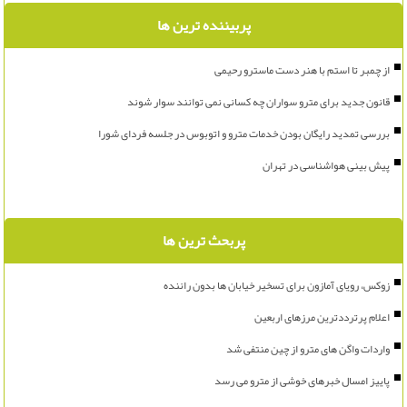
پربیننده ترین ها
از چمبر تا استم با هنر دست ماسترو رحیمی
قانون جدید برای مترو سواران چه کسانی نمی توانند سوار شوند
بررسی تمدید رایگان بودن خدمات مترو و اتوبوس در جلسه فردای شورا
پیش بینی هواشناسی در تهران
پربحث ترین ها
زوکس، رویای آمازون برای تسخیر خیابان ها بدون راننده
اعلام پرترددترین مرزهای اربعین
واردات واگن های مترو از چین منتفی شد
پاییز امسال خبرهای خوشی از مترو می رسد