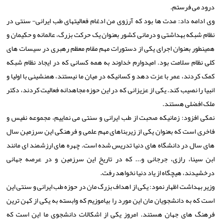
درود می فرستم.
وی ادامه داد: مدت ها بود که آرزوی من ادغام فعالیتهای طب ایرانی- سنتی در
نظام شبکه بهداشتی و درمانی کشور بعنوان یک حرکت بزرگ، عالمانه و حکیمان و
همینطور بعنوان اجرای یکی از دستورات مهم مقام معظم رهبری در سیسات های
کلی نظام سلامت بود. امیدوارم خداوند به همه کسانی که در ایجاد نظام شبکه
کمک کردند، عمر با عزت دهد و کسانیکه در میان ما نیستند، همنشینی با اولیا و
انبیا را نصیب کند. یکی از عزیزانی که در این حوزه مجاهدانه فعالیت کردند، دکتر
ملک افضلی هستند.
نمکی افزود: زمانیکه صحبت از طب ایرانی و سنتی می نماییم، مجموعه نفیس و
فاخری است که بعنوان یکی از زیربناهای مهم علمی و فرهنگی این سرزمین سال
های سال در دانشگاه های دنیا تدریس شده است. چهره های ارزشمند ای مانند
ابن سینا، رازی، جرجانی و... که در تاریخ این سرزمین و در عرصه جهانی
درخشیدند، هیچگاه از یاد دنیا نخواهد رفت.
وزیر بهداشت اظهار نمود: یکی از اهداف بزرگ مان در حوزه طب ایرانی و سنتی این
است که به دانشجویان مان این مورد را بیاموزیم که وابسته به یکی از کهن ترین
فرهنگ های جهان هستند. امروز یکی از اشکالات دانشجوی ما این است که