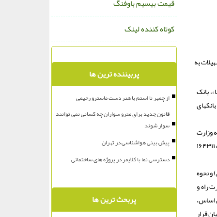
قیمت بیسیم باوفنگ
کوتاه کننده لینک
هیلات بانكی كمك ودیعه مسكن تشكیل و از تعداد یاد شده، ۱۶۳۹ فقره تسهیلات به
پربیننده ترین ها
۱۳«ستاد ملی مقابله با کرونا»، بانک
از چمبر تا استم با هنر دست ماسترو رحیمی
بانکهای
قانون جدید برای مترو سواران چه کسانی نمی توانند
سوار شوند
ه وزارت
پیش بینی هواشناسی در تهران
راه و شهرسازی برای انجام سایر امور مربوطه، برگزاری جلسات مختلف به منظور تهیه دستورالعمل بانکی مرتبط و ابلاغ آن به بانکهای عامل (طی نامه شماره ۱۶۴۳۱۱
دسترسی نما با کلایمر در پروژه های ساختمانی
 و نحوه
ت راه و
پربحث ترین ها
 اساس،
ن قرار