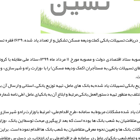
هم ماشین: تابحال تعداد ۲۳۵۸ پرونده در بانكهای عامل به منظور دریافت تس
به گزارش هم ماشین به نقل از بانک مرکزی، در جهت اجرای مصوبه ستاد اقتصادی دولت و مصوبه مورخ ۱۱ ‏مرداد ماه ۹۹
ی تسهیلات بانکی به مستأجران (کمک ودیعه مسکن) را با «وزارت راه و شهرسازی» و 
ت.
زیع بانکی تسهیلات یاد شده به بانک های عامل، تهیه توزیع بانکی ـ استانی و ارسال آن ب
یاد شده مشکلات مربوط به سامانه «طرح اقدام ملی» (مرتبط با وزارت راه و شهرسازی)
فی متقاضیان به شعب بانک ها بوده است که بعد از پیگیری مبحث توسط این بانک، «وزار
 بانک ها و تعیین نحوه معرفی متقاضیان به شعب بانک ها اقدام نموده است. براین
مام شعب بانکهای عامل در سامانه طرح اقدام ملی برای انتخاب، در دسترس متقاضیا