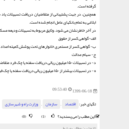
گرفته است.
همچنین، در جهت پشتیبانی از متقاضیان دریافت تسهیلات یاد ش
ابلاغی به تمام بانکهای عامل انجام شده است.
در آخر خاطرنشان می شود، وثایق مربوط به تسهیلات ودیعه مسکن م
الف‏-گواهی کسر از حقوق
ب‏- گواهی کسر از مستمری خانوارهای تحت پوشش کمیته امداد ام
ج‏- سهام عدالت
د‏- در تسهیلات ۱۵۰ میلیون ریالی دریافت سفته یا چک فرد متقاضی به تشخیص بانک عامل
ه ‏- در تسهیلات بیشتر از ۱۵۰ میلیون ریالی دریافت سفته یا چک فرد متقاضی به تشخیص بانک عامل به همراه یک ضامن.
09:53:40
1399/06/18
تگهای خبر:
اقتصاد
,
سازمان
,
وزارت راه و شهرسازی
این مطلب را می پسندید؟
(0)
(1)
تازه ترین مطالب مرتبط