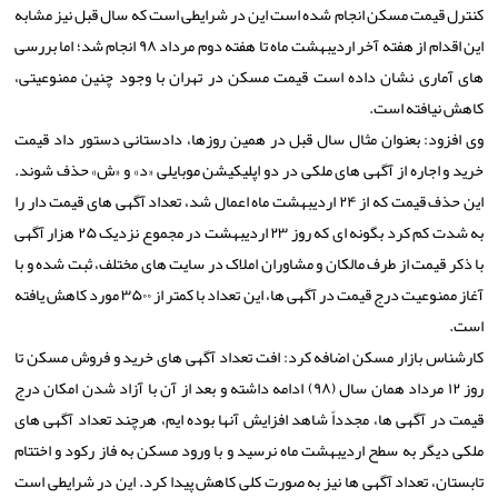
کنترل قیمت مسکن انجام شده است این در شرایطی است که سال قبل نیز مشابه
این اقدام از هفته آخر اردیبهشت ماه تا هفته دوم مرداد ۹۸ انجام شد؛ اما بررسی
های آماری نشان داده است قیمت مسکن در تهران با وجود چنین ممنوعیتی،
کاهش نیافته است.
وی افزود: بعنوان مثال سال قبل در همین روزها، دادستانی دستور داد قیمت
خرید و اجاره از آگهی های ملکی در دو اپلیکیشن موبایلی «د» و «ش» حذف شوند.
این حذف قیمت که از ۲۴ اردیبهشت ماه اعمال شد، تعداد آگهی های قیمت دار را
به شدت کم کرد بگونه ای که روز ۲۳ اردیبهشت در مجموع نزدیک ۲۵ هزار آگهی
با ذکر قیمت از طرف مالکان و مشاوران املاک در سایت های مختلف، ثبت شده و با
آغاز ممنوعیت درج قیمت در آگهی ها، این تعداد با کمتر از ۳۵۰۰ مورد کاهش یافته
است.
کارشناس بازار مسکن اضافه کرد: افت تعداد آگهی های خرید و فروش مسکن تا
روز ۱۲ مرداد همان سال (۹۸) ادامه داشته و بعد از آن با آزاد شدن امکان درج
قیمت در آگهی ها، مجدداً شاهد افزایش آنها بوده ایم، هرچند تعداد آگهی های
ملکی دیگر به سطح اردیبهشت ماه نرسید و با ورود مسکن به فاز رکود و اختتام
تابستان، تعداد آگهی ها نیز به صورت کلی کاهش پیدا کرد. این در شرایطی است