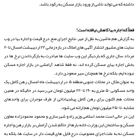
داشته که می تواند ناشی از ورود بازار مسکن به رکود باشد.
فعلاً که اجاره بها کاهش نیافته است!
به گزارش هم ماشین به نقل از مهر، نتایج اجرای منع درج قیمت و اجاره بها در وب
سایت های مشهور انتشار آگهی های املاک در بازه زمانی ۲۲ اردیبهشت امسال تا ۲۰
مرداد سال جاری که باردیگر این وب سایت ها مبادرت به بازگرداندن نرخ ها در
بخش اجاره بهای مسکن کرده اند، نه فقط شاهد آرامشی در بازار اجاره مسکن
نبوده ایم، بلکه نرخ ها همچنان سیر صعودی دارد.
به عنوان مثال در محلات جنوبی منطقه ۵ در اردیبهشت ماه امسال رهن کامل یک
واحد مسکونی ۵۰ متری به ۱۹۰ تا ۲۲۰ میلیون تومان می رسید در حالیکه در همین
محلات هم اکنون برای رهن کامل پیشنهاداتی از طرف موجران برای واحدهای
مشابه، تا ۲۵۰ میلیون تومان هم ارائه می شود.
این در حالی است محمد اسلامی وزیر راه و شهرسازی و محمود محمودزاده معاون
مسکن و ساختمان این وزارت خانه بارها از حاکم شدن آرامش بر بازار رهن و اجاره
مسکن نه به علت اجرای ممنوعیت درج فایل های قیمت دار در سایت ها، بلکه به