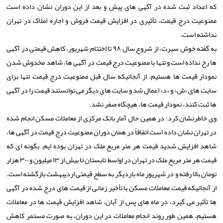
که اعداد ثبت شده در آگهی های پیش و بعد از این دوران نشان داده است
ممنوعیت درج قیمت، تأثیری در افزایش قیمت فروش و اجاره املاک در تهران
نداشته است.
به گفته خوش سیرت، از شروع سال ۹۸ تا اختتام شهریور، کاهش قیمتی در آگهی
ها رخ نداده است و تنها با ممنوعیت درج قیمت در آگهی ها، شاهد مخدوش شدن
نمودار قیمت ها هستیم. از آنجائیکه سال قبل ممنوعیت درج قیمت تنها برای
سایت های «ش» و «د» اعمال شد و سایت های دیگر می توانستند قیمت را در آگهی
ها ثبت کنند، نمودار قیمت ها، هیچگاه صفر نشد.
وی خاطرنشان کرد: در همین حال آمار بانک مرکزی از معاملات مسکن انجام شده
در تهران نشان داده است اتفاقاً در همان دوران ممنوعیت درج قیمت در آگهی ها،
شاهد افزایش شدید قیمت هر متر مربع ملک در تهران بوده ایم. بگونه ای که
قیمت هر متر مربع ملک در تهران در اواسط تابستان تا بیش از ۱۳ میلیون و ۳۰۰ هزار
تومان بالا رفته و در شهریور ماه باردیگر به سطح قیمتی اردیبهشت بازگشته است.
از آنجائیکه قیمت معاملات مسکن با تأخیر زمانی از قیمت های درج شده در آگهی
ها تأثیر می گیرد، در ماه های پس از آبان، شاهد افزایش قیمت ها در معاملات
هستیم. همین طور روند انجام معاملات در این دوران، به صورت مستمر کاهش