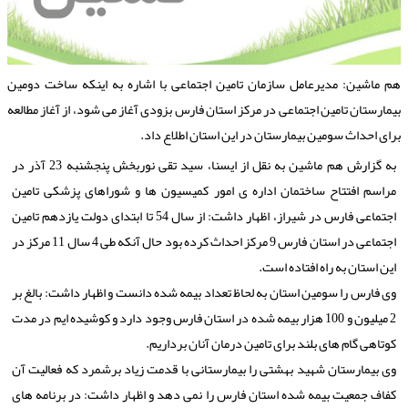
م ماشین: مدیرعامل سازمان تامین اجتماعی با اشاره به اینكه ساخت دومین
یمارستان تامین اجتماعی در مركز استان فارس بزودی آغاز می شود، از آغاز مطالعه
رای احداث سومین بیمارستان در این استان اطلاع داد.
به گزارش هم ماشین به نقل از ایسنا، سید تقی نوربخش پنجشنبه 23 آذر در
مراسم افتتاح ساختمان اداره ی امور كمیسیون ها و شوراهای پزشكی تامین
اجتماعی فارس در شیراز، اظهار داشت: از سال 54 تا ابتدای دولت یازدهم تامین
اجتماعی در استان فارس 9 مركز احداث كرده بود حال آنكه طی 4 سال 11 مركز در
این استان به راه افتاده است.
وی فارس را سومین استان به لحاظ تعداد بیمه شده دانست و اظهار داشت: بالغ بر
2 میلیون و 100 هزار بیمه شده در استان فارس وجود دارد و كوشیده ایم در مدت
كوتاهی گام های بلند برای تامین درمان آنان برداریم.
وی بیمارستان شهید بهشتی را بیمارستانی با قدمت زیاد برشمرد كه فعالیت آن
كفاف جمعیت بیمه شده استان فارس را نمی دهد و اظهار داشت: در برنامه های