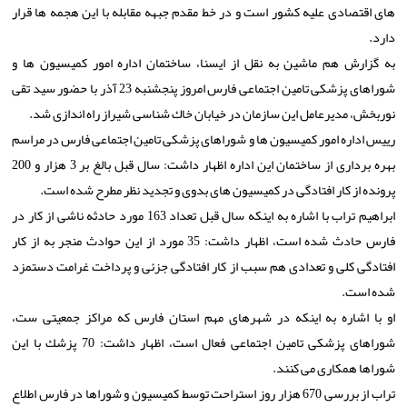
های اقتصادی علیه كشور است و در خط مقدم جبهه مقابله با این هجمه ها قرار
دارد.
به گزارش هم ماشین به نقل از ایسنا، ساختمان اداره امور كمیسیون ها و
شوراهای پزشكی تامین اجتماعی فارس امروز پنجشنبه 23 آذر با حضور سید تقی
نوربخش، مدیرعامل این سازمان در خیابان خاك شناسی شیراز راه اندازی شد.
رییس اداره امور كمیسیون ها و شوراهای پزشكی تامین اجتماعی فارس در مراسم
بهره برداری از ساختمان این اداره اظهار داشت: سال قبل بالغ بر 3 هزار و 200
پرونده از كار افتادگی در كمیسیون های بدوی و تجدید نظر مطرح شده است.
ابراهیم تراب با اشاره به اینكه سال قبل تعداد 163 مورد حادثه ناشی از كار در
فارس حادث شده است، اظهار داشت: 35 مورد از این حوادث منجر به از كار
افتادگی كلی و تعدادی هم سبب از كار افتادگی جزئی و پرداخت غرامت دستمزد
شده است.
او با اشاره به اینكه در شهرهای مهم استان فارس كه مراكز جمعیتی ست،
شوراهای پزشكی تامین اجتماعی فعال است، اظهار داشت: 70 پزشك با این
شوراها همكاری می كنند.
تراب از بررسی 670 هزار روز استراحت توسط كمیسیون و شوراها در فارس اطلاع