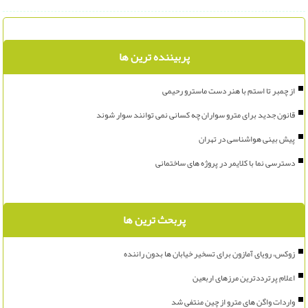
پربیننده ترین ها
از چمبر تا استم با هنر دست ماسترو رحیمی
قانون جدید برای مترو سواران چه کسانی نمی توانند سوار شوند
پیش بینی هواشناسی در تهران
دسترسی نما با کلایمر در پروژه های ساختمانی
پربحث ترین ها
زوکس، رویای آمازون برای تسخیر خیابان ها بدون راننده
اعلام پرترددترین مرزهای اربعین
واردات واگن های مترو از چین منتفی شد