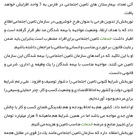
آتی تعداد بیمارستان های تامین اجتماعی در فارس به 3 واحد افزایش خواهد
یافت.
نوربخش از تدوین طرحی با عنوان طرح خوشرویی در سازمان تامین اجتماعی اطلاع
داد كه با هدف ارتقاء وضعیت مواجهه با بیمه شدگان مد نظر قرار گرفته است و
اظهار داشت:
خدمات
تامین اجتماعی برای افراد مضطرب است بنابراین باید ضمن
رعایت قانون، برخوردی مناسب و انسانی و اسلامی با مراجعان داشته باشیم.
او با این تاكید كه درآمدهای سازمان تامین اجتماعی را بیمه شدگان این سازمان
تامین می كنند، مواجهه مناسب با بیمه شدگان را یك وظیفه ی اداری، شرعی و
قانونی دانست.
نوربخش شرایط كنونی تامین اجتماعی را دشوار توصیف و افزود: علی رغم شرایط
كنونی دولت و كشور به لحاظ اقتصادی و وضعیت كسب و كار، چتر حمایتی وسیعی را
برای مردم بوجود آورده ایم.
او ادامه داد: كشور هم به لحاظ بودجه و هم نقدینگی فضای كسب و كار با چالش
های جدی مواجه می باشد اما در همین شرایط هم ماهیانه 6 هزار میلیارد تومان
برای تجهیز منابع و عرضه
خدمات
مناسب تامین و هزینه می كنیم.
نوربخش اعتقاد دارد كه سازمان تامین اجتماعی مانند یك دژ قوی در مقابل هجمه