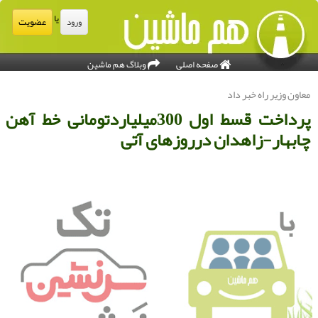
یا
عضویت
ورود
صفحه اصلی
وبلاگ هم ماشین
عاون وزیر راه خبر داد
پرداخت قسط اول 300میلیاردتومانی خط آهن
ابهار-زاهدان درروزهای آتی