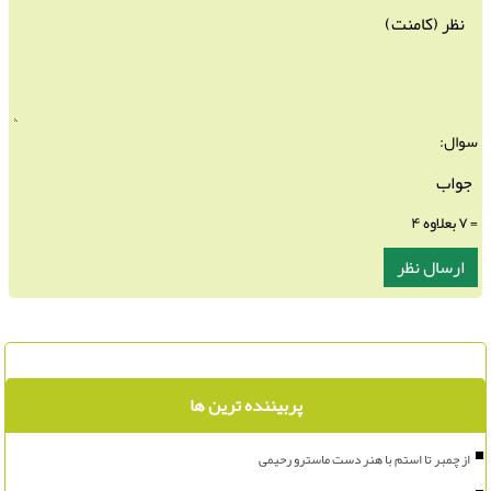
سوال:
= ۷ بعلاوه ۴
پربیننده ترین ها
از چمبر تا استم با هنر دست ماسترو رحیمی