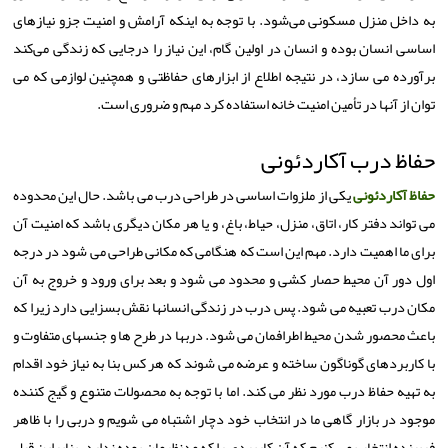
به داخل منزل مسکونی می‌شود. با توجه به اینکه آرامش و امنیت جزو نیازهای
اساسی انسان بوده و انسان در اولین گام، این نیاز را درجایی که زندگی می‌کند
برآورده می سازد، در نتیجه اطلاع از ابزارهای حفاظتی و همچنین لوازمی که می
توان از آنها در تأمین امنیت خانه استفاده کرد مهم و ضروری است.
حفاظ درب آکاردئونی
حفاظ آکاردئونی
یکی از ملزوات اساسی در طراحی درب می باشد. حال این محدوده
می تواند دفتر کار، اتاق، منزل، حیاط، باغ، و یا هر مکان دیگری باشد که امنیت آن
برای ما اهمیت دارد. مهم این است که هنگامی که مکانی طراحی می شود در درجه
اول دور آن محیط حصار کشی و محدود می شود و بعد برای ورود و خروج به آن
مکان درب تعبیه می شود. پس درب در زندگی انسانها نقش بسزایی دارد زیرا که
باعث محصور شدن محیط اطرافمان می شود. دربها در طرح ها و جنسهای متفاوت و
با کاربردهای گوناگون ساخته و عرضه می شوند که هر کس بنا به نیاز خود اقدام
به تهیه حفاظ درب مورد نظر می کند. اما با توجه به محصولات متنوع و گیج کننده
موجود در بازار گاهی ما در انتخاب خود دچار اشتباه می شویم و دربی را با ظاهر
فریبنده انتخاب می کنیم که آن کاربردی را که مدنظرمان بوده ندارد. بنابراین قبل