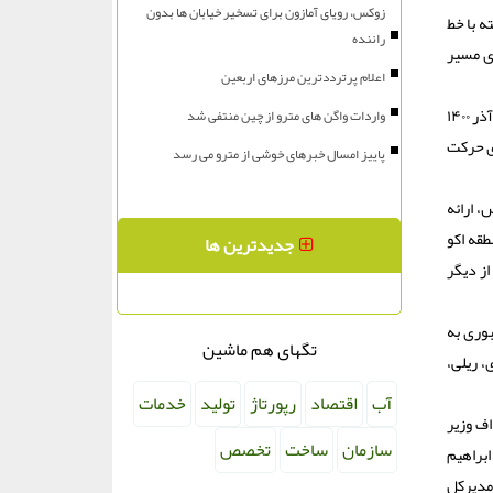
زوکس، رویای آمازون برای تسخیر خیابان ها بدون
ه با خط
راننده
ای مسیر
اعلام پرترددترین مرزهای اربعین
وی با ابراز امیدواری از امضای یادداشت تفاهم اجرائی سازی کریدور ریلی قزاقستان-ترکمنسان-ایران موسوم به KTI در حاشیه جلسه سران اکو در ۵ آذر ۱۴۰۰
واردات واگن های مترو از چین منتفی شد
روی حرکت
پاییز امسال خبرهای خوشی از مترو می رسد
، ارائه
قه اکو
جدیدترین ها
از دیگر
بوری به
تگهای هم ماشین
 ریلی،
آب
اقتصاد
رپورتاژ
تولید
خدمات
نبی اف وزیر
سازمان
ساخت
تخصص
ابراهیم
 مدیرکل