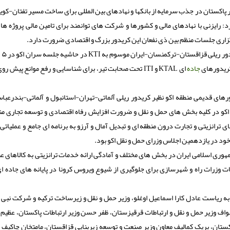
 پاکستان در جذب سرمایه از بانکها و نهادهای بین المللی برای ساخت مسیر تفتان-کویت
رد: رایزنی با نهادهای مالی و کشورها و شرکت های توانمند برای تامین مالی پروژه ه
جاده
ای KTAL و ITI تحت صحابت تیر، برای شناسایی و رفع موانع پیش 
ورهای قدیمی منطقه اکو نظیر کریدور ریلی آلماتی-تهران-استانبول و آلماتی-بندرعباس
کو در کلیه بخش های حمل و نقل و ضرورت افزایش رفاه اقتصادی و توسعه تجاری منط
ترانزیتی و تجارت درون منطقه ای و تبدیل آمال و آرزو به برنامه ای جامع و عملیاتی 
ود در یازدهمین اجلاس وزرای حمل و نقل اکو بود.
ری اسلامی ایران در بخش های مختلف و آمادگی ارائه خدمات ترانزیتی به کالاهای ع
رات راه و شهرسازی برای جلوگیری از شیوع ویروس کرونا در پایانه های جاده ای،
ازدهمین اجلاس وزرای حمل و نقل اکو چهارشنبه ۱۳ بهمن ۱۴۰۰ به ریاست عادل کارا اسماعیل اوغلو، وزیر حمل و نقل و زیرساخت ترکیه و شرکت 
اف وزیر حمل و نقل و ارتباطات قرقیزستان، ظفر حسن وزیر ارتباطات پاکستان، عظیم 
بکستان، بریک کمالیف معاون وزیر صنعت و توسعه زیربنایی قزاقستان، مامتخان چاکیف