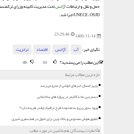
حمل و نقل و ارتباطات
آژانس
تحت مدیریت کابینه وزرای ترکمنستان
UNECE، OSJD اجرا شد.
23:29:46
1400/11/14
تگهای خبر:
آب
,
آژانس
,
اقتصاد
,
ترانزیت
این مطلب را می پسندید؟
(0)
(1)
تازه ترین مطالب مرتبط
پاییز امسال خبرهای خوشی از مترو می رسد
دسترسی نما با کلایمر در پروژه های ساختمانی
ورود بدون رزرو به محدوده طرح ترافیک چقدر هزینه دارد؟
تلفیق هوش مصنوعی و بلاک چین برای تحول در هم سفری شهری
نظرات بینندگان هم ماشین در مورد مطلب