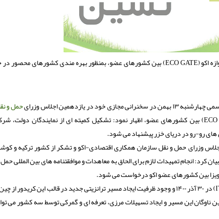
وزیر راه و شهرسازی پیشنهاد نمود اجرائی کردن پروژه ایجاد دروازه اکو (ECO GATE) بین کشورهای عضو، بمنظور بهره مندی کشورهای 
 در یازدهمین اجلاس وزرای
حمل و نق
تاکید بر اجرائی کردن پروژه ایجاد دروازه مشترک اکو (ECO GATE) بین کشورهای عضو، اظهار نمود: تشکیل کمیته ای از نمایندگان دو
ای رو-رو در دریای خزر پیشنهاد می شود.
اجلاس وزرای حمل و نقل سازمان همکاری اقتصادی-اکو و تشکر از کشور ترکیه و کو
 کرد: انجام تمهیدات لازم برای الحاق به معاهدات و موافقتنامه های بین المللی حمل و
و ویزا بین کشورهای عضو اکو درخواست می شود.
وی از راه اندازی مجدد قطار باری اسلام آباد-تهران-استانبول (ITI) در ۳۰ آذر ۱۴۰۰ و وجود ظرفیت ایجاد مسیر ترانزیتی جدید در قالب این کریدور 
 ناوگان این مسیر و ایجاد تسهیلات مرزی، تعرفه ای و گمرکی توسط سه کشور می توا