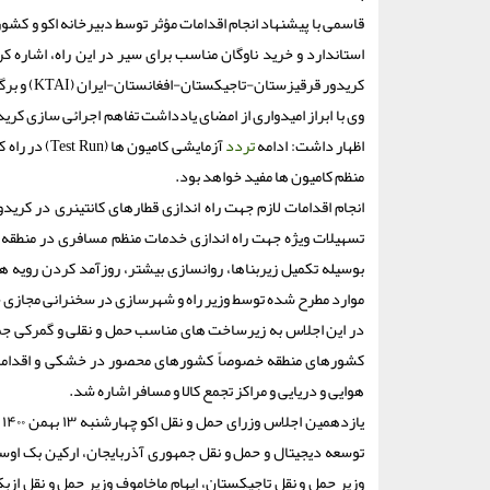
قاسمی با پیشنهاد انجام اقدامات مؤثر توسط دبیرخانه اکو و کشور
استاندارد و خرید ناوگان مناسب برای سیر در این راه، اشاره ک
کریدور قرقیزستان-تاجیکستان-افغانستان-ایران (KTAI) و برگزاری جلسات منظم بین ذی نفعان این کریدور بزرگ و اقتصادی ضرورت دارد.
اظهار داشت: ادامه
تردد
آزمایشی کامیون ها (Test Run) در راه کریدورهای
منظم کامیون ها مفید خواهد بود.
انجام اقدامات لازم جهت راه اندازی قطارهای کانتینری در کرید
تسهیلات ویژه جهت راه اندازی خدمات منظم مسافری در منطقه ا
بوسیله تکمیل زیربناها، روانسازی بیشتر، روزآمد کردن رویه های 
موارد مطرح شده توسط وزیر راه و شهرسازی در سخنرانی مجازی خ
در این اجلاس به زیرساخت های مناسب حمل و نقلی و گمرکی جمهو
کشورهای منطقه خصوصاً کشورهای محصور در خشکی و اقدامات وز
هوایی و دریایی و مراکز تجمع کالا و مسافر اشاره شد.
ی
توسعه دیجیتال و حمل و نقل جمهوری آذربایجان، ارکین بک اوسو
وزیر حمل و نقل تاجیکستان، ایهام ماخاموف وزیر حمل و نقل از