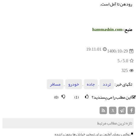
رودهن تا آمل است.
منبع:
hammashin.com
19:11:01
1400/10/29
/ 5
5.0
325
تگهای خبر:
تردد
,
جاده
,
خودرو
,
مسافر
این مطلب را می پسندید؟
(0)
(1)
X
تازه ترین مطالب مرتبط
زوکس، رویای آمازون برای تسخیر خیابان ها بدون راننده