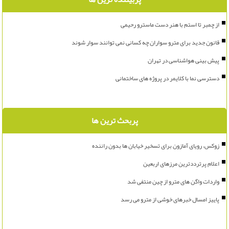
از چمبر تا استم با هنر دست ماسترو رحیمی
قانون جدید برای مترو سواران چه کسانی نمی توانند سوار شوند
پیش بینی هواشناسی در تهران
دسترسی نما با کلایمر در پروژه های ساختمانی
پربحث ترین ها
زوکس، رویای آمازون برای تسخیر خیابان ها بدون راننده
اعلام پرترددترین مرزهای اربعین
واردات واگن های مترو از چین منتفی شد
پاییز امسال خبرهای خوشی از مترو می رسد