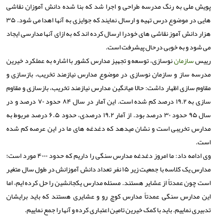
پویش ملی به رنگ مدرسه طراحی و اجرا شد که بنا شده دانش آموزان نقاشی
هایی در موضوع درس تهیه و ارسال نمایند که جوایزی به آنها اهدا می شود. ۳۵
هزار دانش آموز نقاشی های خودرا ارسال کرده اند که به ازای آنها مدارسی ایجاد
می شود و به خوبی درحال پیشرفت است.
رییس
سازمان
نوسازی، توسعه و تجهیز مدارس کشور با اشاره به عملکرد خیرین
مدرسه ساز و سازمان نوسازی در موضوع مدارس نیازمند تخریب، بازسازی و
مقاوم سازی اظهار داشت: حالا میانگین مدارس نیازمند تخریب، بازسازی و مقاوم
سازی به ۱۹.۲ درصد کم شده است. این آمار در سال ۸۴ حدود ۷۰ درصد و در
سال ۹۵ حدود ۳۰ درصد بود. از آمار ۱۹.۲ درصدی، حدود ۶.۵ درصد مربوط به
مدارس تخریبی است و نشان میدهد که دغدغه های ما در این عرصه کم شده
است.
وی ادامه داد: ما امروز دغدغه مدارس سنگی را داریم که حدود ۴۰۰۰ مورد است؛
مدارس یک کلاسه با جمعیت زیر ۱۵ نفر تعداد دانش آموزانش در طول سال متغیر
است چون عمدتاً از عشایر هستند. مسئله مدارس یکجانشین را حل کرده ایم، اما
این مدارس سنگی عمدتاً مدارس کوچ رو و عشایری هستند که باید برایشان
تدبیری نماییم. باید با کمک خیرین تامین اعتباری کرده و آنها را جمع نماییم.