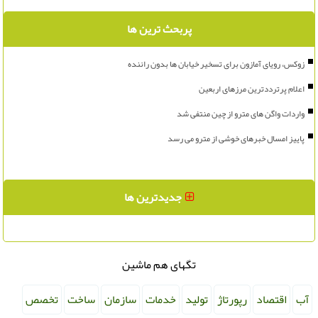
پربحث ترین ها
زوکس، رویای آمازون برای تسخیر خیابان ها بدون راننده
اعلام پرترددترین مرزهای اربعین
واردات واگن های مترو از چین منتفی شد
پاییز امسال خبرهای خوشی از مترو می رسد
جدیدترین ها
تگهای هم ماشین
آب
اقتصاد
رپورتاژ
تولید
خدمات
سازمان
ساخت
تخصص