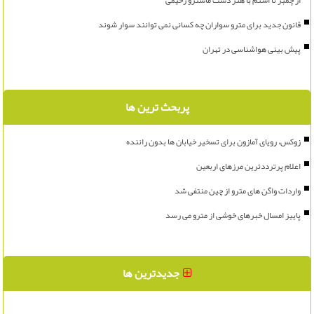
از چمبر تا استم با هنر دست ماسترو رحیمی
قانون جدید برای مترو سواران چه کسانی نمی توانند سوار شوند
پیش بینی هواشناسی در تهران
پربحث ترین ها
زوکس، رویای آمازون برای تسخیر خیابان ها بدون راننده
اعلام پرترددترین مرزهای اربعین
واردات واگن های مترو از چین منتفی شد
پاییز امسال خبرهای خوشی از مترو می رسد
جدیدترین ها