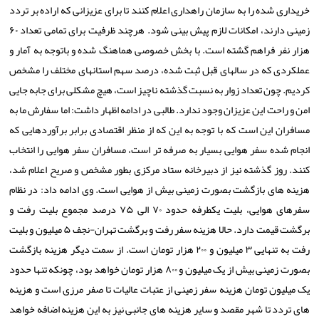
خریداری شده را به سازمان راهداری اعلام کنند تا برای عزیزانی که اراده بر تردد
زمینی دارند، امکانات لازم پیش بینی شود. هرچند ظرفیت برای تمامی تعداد ۶۰
هزار نفر فراهم گشته است. با بخش خصوصی هماهنگ شده و باتوجه به آمار و
عملکردی که در سالهای قبل ثبت شده، درصد سهم استانهای مختلف را مشخص
کردیم. چون تعداد زوار به نسبت گذشته ناچیز است، هیچ مشکلی برای جابه جایی
امن و راحت این عزیزان وجود ندارد. طالبی در ادامه اظهار داشت: اما سفارش ما به
مسافران این است که با توجه به این که از منظر اقتصادی برابر برآوردهایی که
انجام شده سفر هوایی بسیار به صرفه تر است، مسافران سفر هوایی را انتخاب
کنند. روز گذشته نیز از دبیرخانه ستاد مرکزی بطور مشخص و صریح اعلام شد،
هزینه های بازگشت بصورت زمینی بیش از هوایی است. وی ادامه داد: در نظام
سفرهای هوایی، بلیت یکطرفه حدود ۷۰ الی ۷۵ درصد مجموع بلیت رفت و
برگشت قیمت دارد. حالا هزینه سفر رفت و برگشت تهران-نجف ۵ میلیون و بلیت
رفت به تنهایی ۳ میلیون و ۲۰۰ هزار تومان است. از سمت دیگر هزینه بازگشت
بصورت زمینی بیش از یک میلیون و ۸۰۰ هزار تومان خواهد بود، چونکه تنها حدود
یک میلیون تومان هزینه سفر زمینی از عتبات عالیات تا صفر مرزی است و هزینه
های تردد تا شهر مقصد و سایر هزینه های جانبی نیز به این هزینه اضافه خواهد