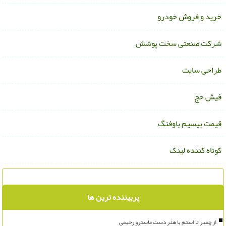
رید و فروش خودرو
رکت صنعتی سخت پوشش
راحی سایت
یش حج
یمت بیسیم باوفنگ
وتاه کننده لینک
پربیننده ترین ها
از چمبر تا استم با هنر دست ماسترو رحیمی