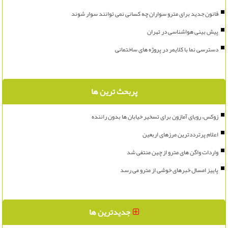
قانون جدید برای مترو سواران چه کسانی نمی توانند سوار شوند
پیش بینی هواشناسی در تهران
دسترسی نما با کلایمر در پروژه های ساختمانی
پربحث ترین ها
زوکس، رویای آمازون برای تسخیر خیابان ها بدون راننده
اعلام پرترددترین مرزهای اربعین
واردات واگن های مترو از چین منتفی شد
پاییز امسال خبرهای خوشی از مترو می رسد
جدیدترین ها