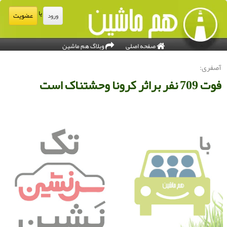
یا
عضویت
ورود
صفحه اصلی
وبلاگ هم ماشین
صفری:
وت 709 نفر براثر کرونا وحشتناک است