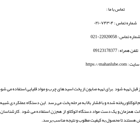
تماس با ما :
شماره تماس : ۷۴۳۰۴-۰۲۱
ماره تماس : 22020058-021
تلفن همراه : 09123178377
سایت :
https://mahanlube.com
ز قبل تهیه شود , برای تهیه صابون از پخت اسیدهای چرب و مواد قلیایی استفاده می شود
 اتوکلاو ریخته شده و با فشار بالا به مرحله پخت می رسد , این دستگاه عملکردی شبیه
پخت 300 درجه می باشد . برای پخت همزمان و یک دست مواد دستگاه اتوکلاو, از هم زن استفاده می شود , کارشناس
یش هستند تا محصول به کیفیت مطلوب و نتیجه مناسب برسد.