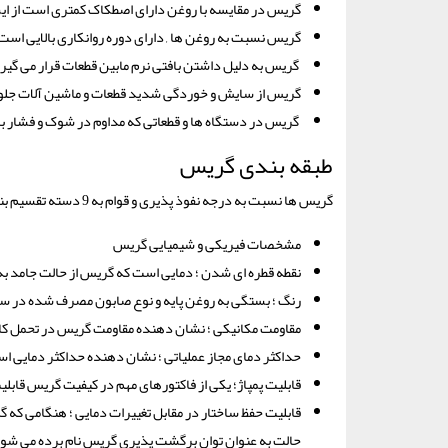
گریس در مقایسه با روغن دارای اصطکاک کمتری است از ای
گریس نسبت به روغن ها , دارای دوره روانکاری بالایی است
گریس به دلیل داشتن بافتی نرم مابین قطعات قرار می گ
گریس از سایش و خوردگی شدید قطعات و ماشین آلات جلوگ
گریس در دستگاه ها و قطعاتی که مداوم در شوک و فشار بالا
طبقه بندی گریس
گریس ها نسبت به درجه نفوذ پذیری و قوام به 9 دسته تقسیم بندی می شوند.
مشخصات فیریکی و شیمیایی گریس
نقطه قطره ای شدن ؛ دمایی است که گریس از حالت جامد به م
رنگ ؛ بستگی به روغن پایه و نوع صابون مصرف شده در س
مقاومت مکانیکی ؛ نشان دهنده مقاومت گریس در تحمل ک
حداکثر دمای مجاز عملیاتی ؛ نشان دهنده حداکثر دمایی اس
قابلیت پمپاژ؛ یکی از فاکتورهای مهم در کیفیت گریس قابل
قابلیت حفظ ساختار در مقابل تغییرات دمایی ؛ هنگامی که گر
حالت به عنوان توان برگشت پذیری گریس نام برده می شود