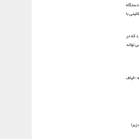
 دستگاه
تینی با
د که در
ی تواند
؛ الیاف
زیرا