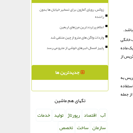
زوکس، رویای آمازون برای تسخیر خیابان ها بدون
راننده
اعلام پرترددترین مرزهای اربعین
باشد.
واردات واگن های مترو از چین منتفی شد
 خانگی
یک ماده
پاییز امسال خبرهای خوشی از مترو می رسد
گریس از
جدیدترین ها
ریس به
استفاده
از جمله
تگهای هم ماشین
آب
اقتصاد
رپورتاژ
تولید
خدمات
سازمان
ساخت
تخصص