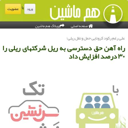
یا
عضویت
ورود
صفحه اصلی
وبلاگ هم ماشین
لی رغم ركود كرونایی حمل و نقل ریلی؛
اه آهن حق دسترسی به ریل شركتهای ریلی را
۳ درصد افزایش داد