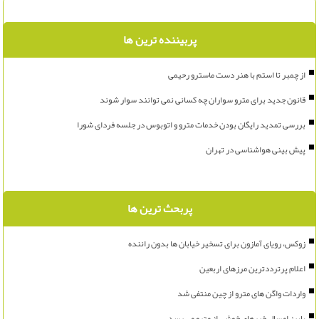
پربیننده ترین ها
از چمبر تا استم با هنر دست ماسترو رحیمی
قانون جدید برای مترو سواران چه کسانی نمی توانند سوار شوند
بررسی تمدید رایگان بودن خدمات مترو و اتوبوس در جلسه فردای شورا
پیش بینی هواشناسی در تهران
پربحث ترین ها
زوکس، رویای آمازون برای تسخیر خیابان ها بدون راننده
اعلام پرترددترین مرزهای اربعین
واردات واگن های مترو از چین منتفی شد
پاییز امسال خبرهای خوشی از مترو می رسد