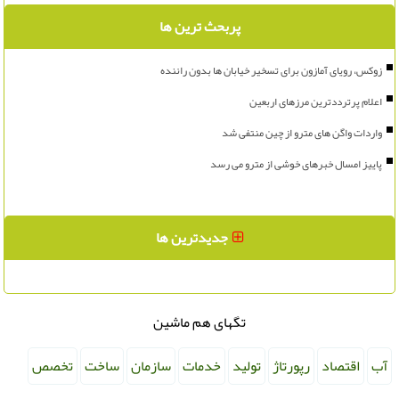
پربحث ترین ها
زوکس، رویای آمازون برای تسخیر خیابان ها بدون راننده
اعلام پرترددترین مرزهای اربعین
واردات واگن های مترو از چین منتفی شد
پاییز امسال خبرهای خوشی از مترو می رسد
جدیدترین ها
تگهای هم ماشین
آب
اقتصاد
رپورتاژ
تولید
خدمات
سازمان
ساخت
تخصص