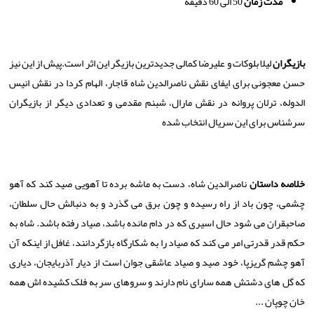
مدت زمان
50 الی 60 دقیقه
بازیگران
لیلا بلوکات و علیرضا کمالی جدیدترین بازیگر این اثر است.پیش از این نیز
حسن معجونی برای ایفای نقش ناصرالدین شاه قاجار، الهام کردا در نقش انیس
الدوله، ترلان پروانه در نقش مارال، شبنم مقدمی و تعدادی دیگر از بازیگران
سرشناس برای این سریال انتخاب شده
خلاصه داستان
ناصرالدین شاه، دست به ماشه برده تا آهویی صید کند که آهو
چشمی، چون باد از راه رسیده و چون برق می گذرد و به دنبالش حال سلطان،
صاحبقران می شود حال اسیری که در دام مانده باشد، صیاد رفته باشد. شاه به
حکم قدر قدرتی امر می کند که صیاد را به شکارگاه بازگردانند، غافل از اینکه آن
آهو چشم گریزپا، خود صید و صیاد عاشقی جوان است از دیار آذربایجان، دیاری
که گل های دشتش همه سارای نام دارند و سروهای سر به فلک کشیده اش همه
خان چوپان
...