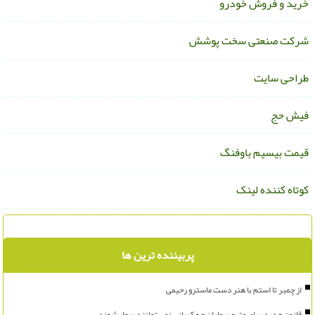
رید و فروش خودرو
رکت صنعتی سخت پوشش
راحی سایت
یش حج
یمت بیسیم باوفنگ
وتاه کننده لینک
پربیننده ترین ها
از چمبر تا استم با هنر دست ماسترو رحیمی
قانون جدید برای مترو سواران چه کسانی نمی توانند سوار شوند