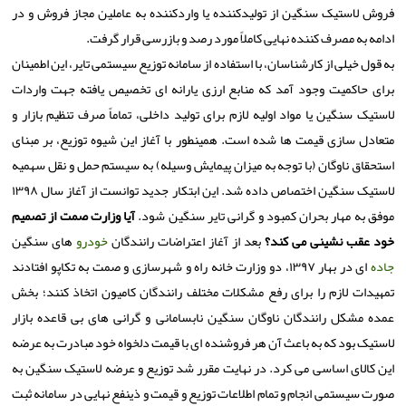
فروش لاستیک سنگین از تولیدکننده یا واردکننده به عاملین مجاز فروش و در
ادامه به مصرف کننده نهایی کاملاً مورد رصد و بازرسی قرار گرفت.
به قول خیلی از کارشناسان، با استفاده از سامانه توزیع سیستمی تایر، این اطمینان
برای حاکمیت وجود آمد که منابع ارزی یارانه ای تخصیص یافته جهت واردات
لاستیک سنگین یا مواد اولیه لازم برای تولید داخلی، تماماً صرف تنظیم بازار و
متعادل سازی قیمت ها شده است. همینطور با آغاز این شیوه توزیع، بر مبنای
استحقاق ناوگان (با توجه به میزان پیمایش وسیله) به سیستم حمل و نقل سهمیه
لاستیک سنگین اختصاص داده شد. این ابتکار جدید توانست از آغاز سال ۱۳۹۸
موفق به مهار بحران کمبود و گرانی تایر سنگین شود.
آیا وزارت صمت از تصمیم
خود عقب نشینی می کند؟
بعد از آغاز اعتراضات رانندگان
خودرو
های سنگین
جاده
ای در بهار ۱۳۹۷، دو وزارت خانه راه و شهرسازی و صمت به تکاپو افتادند
تمهیدات لازم را برای رفع مشکلات مختلف رانندگان کامیون اتخاذ کنند؛ بخش
عمده مشکل رانندگان ناوگان سنگین نابسامانی و گرانی های بی قاعده بازار
لاستیک بود که به باعث آن هر فروشنده ای با قیمت دلخواه خود مبادرت به عرضه
این کالای اساسی می کرد. در نهایت مقرر شد توزیع و عرضه لاستیک سنگین به
صورت سیستمی انجام و تمام اطلاعات توزیع و قیمت و ذینفع نهایی در سامانه ثبت