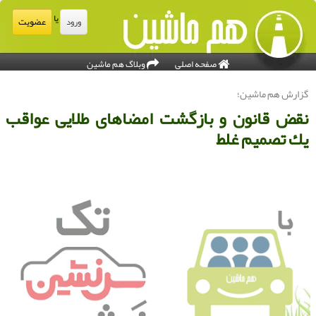
یا
عضویت
ورود
صفحه اصلی
وبلاگ هم ماشین
زارش هم ماشین؛
قض قانون و بازگشت امضاهای طلایی عواقب
ك تصمیم غلط