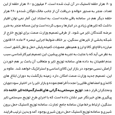
و ۸۰ هزار حلقه لاستیک در آن ثبت شده است. ۲ میلیون و ۸۰۰ هزار حلقه از این
تعداد، منجر به صدور حواله و دریافت آن از جانب مالک ناوگان شده و ۲۸۰ هزار
حلقه دیگر هم در سامانه باقی مانده است. به استناد این آمار نمی ‎توان اظهار
داشت که تایرهای زیادی در انبارها رسوب کرده است و این مساله منجر به ضرر
عرضه کنندگان تایر می شود. از طرفی تصمیم وزارت صمت برای توزیع خارج از
شبکه بخشی از تایرهای سنگین، بر خلاف ضوابط اجرایی تبصره ۴ ماده ۱۸ قانون
مبارزه با قاچاق کالا و ارز و همینطور مصوبات کمیته پایش حمل و نقل کشور است.
به نظر می آید که با عنایت به تجربه های پیشین، این تصمیم غیرکارشناسی سبب
عدم اطمینان به داده های سامانه توزیع تایر و متعاقب آن باعث بر هم خوردن
آرامش نسبی موجود در بازار این کالای اساسی و استراتژیک خواهد شد. علاوه بر
این، تصمیم جدید وزارت صمت امکان دارد زمینه بازگشت به دوران ابلاغ های
کاغذی و امضاهای طلایی را مجدداً فراهم نموده و بازار تایر را در اختیار سودجویان
و محتکران قرار دهد.
توزیع سیستمی به گرانی های افسارگسیخته تایر خاتمه داد
پیگیری های خبرنگار مهر نشان داده است که با اجرای طرح توزیع سیستمی تایر
سنگین، ارتباط برخط میان سامانه جامع تجارت، سامانه توزیع لاستیک حمل برون
شهری و سامانه توزیع لاستیک حمل درون شهری بوجود آمد و بدین ترتیب فرایند