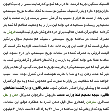
لاستیک سنگین تجربه کردند، اما در برهه کنونی که رضایت نسبی از جانب کامیون
داران وجود دارد و بازار لاستیک سنگین توانست به کمک سامانه توزیع سیستمی
تایر، بعد از مدت ‎ها فراز و نشیب به آرامش نسبی برسد، وزارت صمت با این
تصمیم پر ریسک و نسنجیده، می تواند این بازار را به وضعیت متلاطم گذشته باز
گرداند. علاوه برآن، اعمال معافیت برای خرده فروشان تایر از ثبت قیمت
فروش
به
مصرف کننده در سامانه توزیع سیستمی لاستیک هم تصمیم سوال برانگیز
دیگری است که از جانب این وزارت خانه اتخاذ شده است. لازم به ذکر است اگر
قیمت فروش به مصرف کننده در سامانه توزیع سیستمی تایر درج نشود، این
سامانه عملاً نمی تواند کمکی به بازرسان و کاشفان احتکار و گرانفروشی کند. به
نظر می آید که غیر سیستمی کردن فرایند توزیع به صورت ناگهانی، آن هم در بازار
تایر که مدت زمان زیادی تنها با نظارت هوشمند قابل کنترل بوده است، سبب
خواهد شد که شفافیت این بازار به صورت کلی مخدوش شده و به تبع آن کنترل
قیمت ها و پیشگیری از احتکار ناممکن شود.
«نقض قانون» و «بازگشت امضاهای
طلایی» نتیجه تصمیم غلط وزارت صمت
داریوش باقرجوان مدیرکل
حمل و نقل
مسافری
سازمان
راهداری سال قبل ضمن اشاره به عملکرد موفق این سامانه،
گفته بود که از زمانی که این سامانه در سال ۹۷ به راه افتاده است تابحال ۳ میلیون