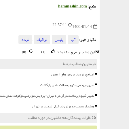
منبع:
hammashin.com
22:57:11
1400/01/14
تگهای خبر:
آب
,
پلیس
,
ترافیك
,
تردد
این مطلب را می پسندید؟
(0)
(1)
تازه ترین مطالب مرتبط
اعلام پرترددترین مرزهای اربعین
سرویس دهی مترو به حالت عادی بازگشت
تغییر شیوه پرداخت در آزادراه تهران-پردیس عوارضی دوکوهه نقدی شد
هشدار نسبت به وزش باد خیلی شدید در تهران
نظرات بینندگان هم ماشین در مورد مطلب