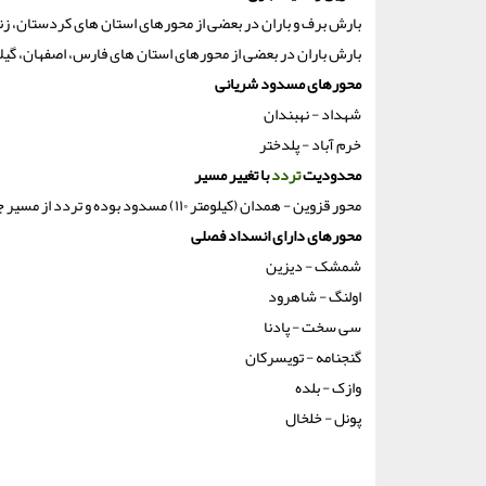
بارش برف و باران در بعضی از محورهای استان های کردستان، زنج
بارش باران در بعضی از محورهای استان های فارس، اصفهان، گیل
محورهای مسدود شریانی
شهداد - نهبندان
خرم آباد - پلدختر
محدودیت
تردد
با تغییر مسیر
محور قزوین - همدان (کیلومتر ۱۱۰) مسدود بوده و تردد از مسیر جایگزین لاین روبرو به صورت دوطرفه انجام می گردد.
محورهای دارای انسداد فصلی
شمشک - دیزین
اولنگ - شاهرود
سی سخت - پادنا
گنجنامه - تویسرکان
وازک - بلده
پونل - خلخال