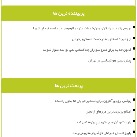
پربیننده ترین ها
بررسی تمدید رایگان بودن خدمات مترو و اتوبوس در جلسه فردای شورا
از چمبر تا استم با هنر دست ماسترو رحیمی
قانون جدید برای مترو سواران چه کسانی نمی توانند سوار شوند
پیش بینی هواشناسی در تهران
پربحث ترین ها
زوکس، رویای آمازون برای تسخیر خیابان ها بدون راننده
اعلام پرترددترین مرزهای اربعین
واردات واگن های مترو از چین منتفی شد
پاییز امسال خبرهای خوشی از مترو می رسد