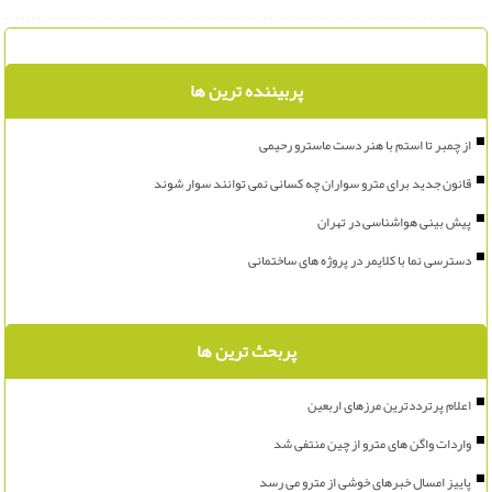
پربیننده ترین ها
از چمبر تا استم با هنر دست ماسترو رحیمی
قانون جدید برای مترو سواران چه کسانی نمی توانند سوار شوند
پیش بینی هواشناسی در تهران
دسترسی نما با کلایمر در پروژه های ساختمانی
پربحث ترین ها
اعلام پرترددترین مرزهای اربعین
واردات واگن های مترو از چین منتفی شد
پاییز امسال خبرهای خوشی از مترو می رسد