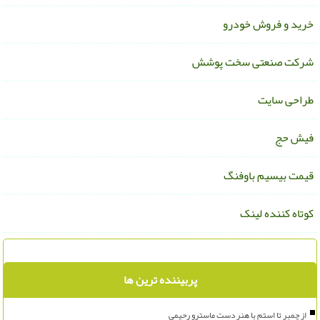
رید و فروش خودرو
رکت صنعتی سخت پوشش
راحی سایت
یش حج
یمت بیسیم باوفنگ
وتاه کننده لینک
پربیننده ترین ها
از چمبر تا استم با هنر دست ماسترو رحیمی