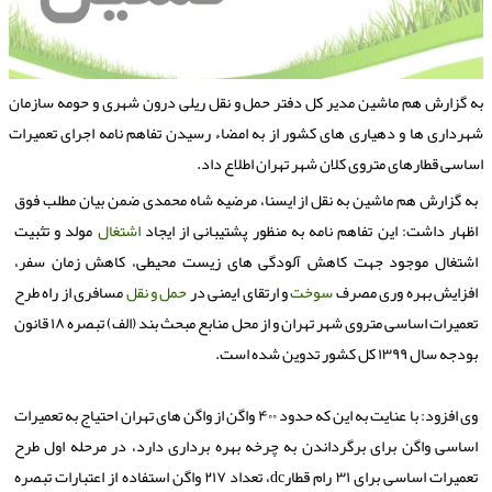
ه گزارش هم ماشین مدیر کل دفتر حمل و نقل ریلی درون شهری و حومه سازمان
هرداری ها و دهیاری های کشور از به امضاء رسیدن تفاهم نامه اجرای تعمیرات
ساسی قطارهای متروی کلان شهر تهران اطلاع داد.
به گزارش هم ماشین به نقل از ایسنا، مرضیه شاه محمدی ضمن بیان مطلب فوق
اظهار داشت: این تفاهم نامه به منظور پشتیبانی از ایجاد
اشتغال
مولد و تثبیت
اشتغال موجود جهت کاهش آلودگی های زیست محیطی، کاهش زمان سفر،
افزایش بهره وری مصرف
سوخت
و ارتقای ایمنی در
حمل و نقل
مسافری از راه طرح
تعمیرات اساسی متروی شهر تهران و از محل منابع مبحث بند (الف) تبصره ۱۸ قانون
بودجه سال ۱۳۹۹ کل کشور تدوین شده است.
وی افزود: با عنایت به این که حدود ۴۰۰ واگن از واگن های تهران احتیاج به تعمیرات
اساسی واگن برای برگرداندن به چرخه بهره برداری دارد، در مرحله اول طرح
تعمیرات اساسی برای ۳۱ رام قطارdc، تعداد ۲۱۷ واگن استفاده از اعتبارات تبصره