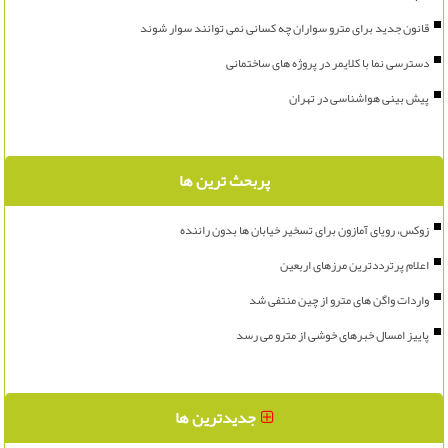
قانون جدید برای مترو سواران چه کسانی نمی توانند سوار شوند
دسترسی نما با کلایمر در پروژه های ساختمانی
پیش بینی هواشناسی در تهران
پربحث ترین ها
زوکس، رویای آمازون برای تسخیر خیابان ها بدون راننده
اعلام پرترددترین مرزهای اربعین
واردات واگن های مترو از چین منتفی شد
پاییز امسال خبرهای خوشی از مترو می رسد
جدیدترین ها