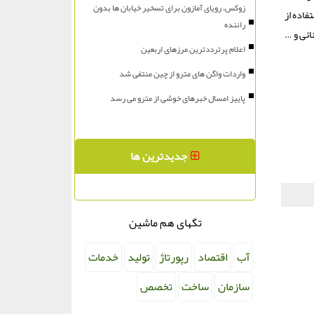
زوکس، رویای آمازون برای تسخیر خیابان ها بدون
فاده از
راننده
ائی و …
اعلام پرترددترین مرزهای اربعین
واردات واگن های مترو از چین منتفی شد
پاییز امسال خبرهای خوشی از مترو می رسد
جدیدترین ها
تگهای هم ماشین
آب
اقتصاد
رپورتاژ
تولید
خدمات
سازمان
ساخت
تخصص