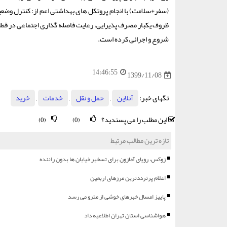
(سفر+سلامت) با انجام پروتکل های بهداشتی اعم از: کنترل وضعی
ظروف یکبار مصرف پذیرایی، رعایت فاصله گذاری اجتماعی در قطاره
شروع و اجرائی کرده است.
14:46:55
1399/11/08
تگهای خبر:
آنلاین
,
حمل و نقل
,
خدمات
,
خرید
این مطلب را می پسندید؟
(0)
(0)
تازه ترین مطالب مرتبط
زوکس، رویای آمازون برای تسخیر خیابان ها بدون راننده
اعلام پرترددترین مرزهای اربعین
پاییز امسال خبرهای خوشی از مترو می رسد
هواشناسی استان تهران اطلاعیه داد