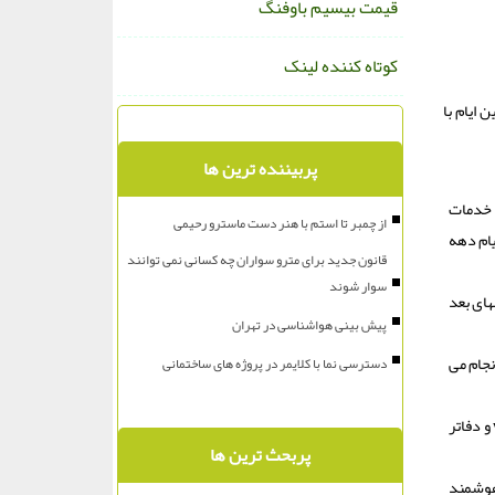
قیمت بیسیم باوفنگ
کوتاه کننده لینک
ایام با
پربیننده ترین ها
 خدمات
از چمبر تا استم با هنر دست ماسترو رحیمی
من ماه امسال، مصادف با ایام دهه
قانون جدید برای مترو سواران چه کسانی نمی توانند
سوار شوند
 ۲۰ درصد تخفیف به متولدان ۱۲ الی ۲۲ بهمن ماه سالهای بعد
پیش بینی هواشناسی در تهران
نجام می
دسترسی نما با کلایمر در پروژه های ساختمانی
ریلی رجا اشاره کرد: علاقه مندان به بهره مندی از مزایای این طرح می توانند بوسیله سایت رجا به آدرس www.raja.ir و دفاتر
پربحث ترین ها
هوشمند