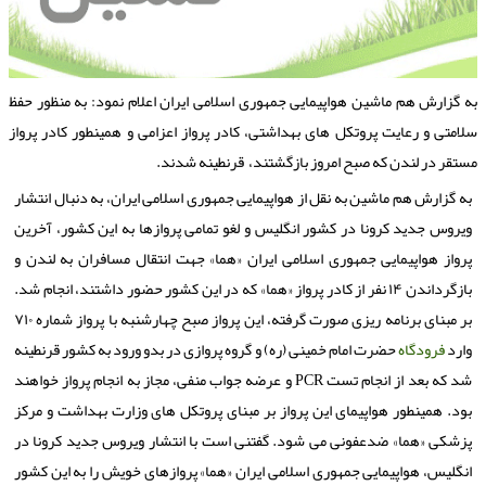
ه گزارش هم ماشین هواپیمایی جمهوری اسلامی ایران اعلام نمود: به منظور حفظ
لامتی و رعایت پروتکل های بهداشتی، کادر پرواز اعزامی و همینطور کادر پرواز
ستقر در لندن که صبح امروز بازگشتند، قرنطینه شدند.
به گزارش هم ماشین به نقل از هواپیمایی جمهوری اسلامی ایران، به دنبال انتشار
ویروس جدید کرونا در کشور انگلیس و لغو تمامی پروازها به این کشور، آخرین
پرواز هواپیمایی جمهوری اسلامی ایران «هما» جهت انتقال مسافران به لندن و
بازگرداندن ۱۴ نفر از کادر پرواز «هما» که در این کشور حضور داشتند، انجام شد.
بر مبنای برنامه ریزی صورت گرفته، این پرواز صبح چهارشنبه با پرواز شماره ۷۱۰
وارد
فرودگاه
حضرت امام خمینی (ره) و گروه پروازی در بدو ورود به کشور قرنطینه
شد که بعد از انجام تست PCR و عرضه جواب منفی، مجاز به انجام پرواز خواهند
بود. همینطور هواپیمای این پرواز بر مبنای پروتکل های وزارت بهداشت و مرکز
پزشکی «هما» ضدعفونی می شود. گفتنی است با انتشار ویروس جدید کرونا در
انگلیس، هواپیمایی جمهوری اسلامی ایران «هما» پروازهای خویش را به این کشور