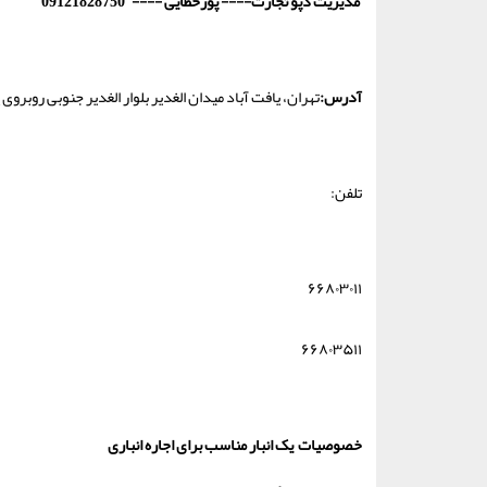
مدیریت دپو تجارت---- پورخطایی ---- 09121828750
آدرس:
تهران، یافت آباد میدان الغدیر بلوار الغدیر جنوبی روبروی
تلفن:
۶۶۸۰۳۰۱۱
۶۶۸۰۳۵۱۱
خصوصیات یک انبار مناسب برای اجاره انباری