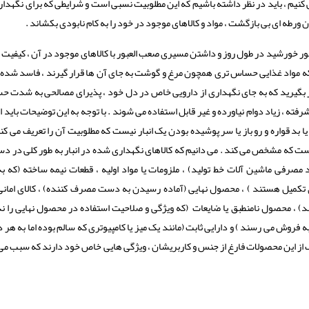
یم ، باید در نظر داشته باشیم که این مطلوبیت نسبی است و شرایطی که برای نگهدار
رطه ای بی بازگشت ، مواد و کالاهای موجود در خود را به کام نابودی بکشاند .
ته نور خورشید در طول روز و داشتن مسیری صعب العبور با کالاهای موجود در آن ، کیفی
که مواد غذایی حساس تری همچون مرغ و گوشت به جای آن ها قرار گیرند ، فاسد شده و
نظر بگیرید که به جای نگهداری از دارویی خاص در دل خود ، پذیرای مصالحی به شدت 
فته ، زیاد دوام نیاورده و غیر قابل استفاده می شوند . با توجه به این توضیحات باید ا
یا بد قواره و رو باز یا سر پوشیده بودن یک انبار نیست که مطلوبیت آن را تعریف می کند
ست که مشخص می کند . می دانیم که کالاهای نگهداری شده در انبار به طور کلی در د
صرفی ماشین آلات خط تولید) ، ملزومات یا مواد اولیه ، قطعات نیمه ساخته (که به
 تکمیل هستند ) ، محصول نهایی (آماده رسیدن به دست مصرف کننده) ، کالای امانی 
) ، محصول نامنطبق یا ضایعات (که ویژگی و صلاحیت استفاده در محصول نهایی را ند
ه فروش می رسند ) و دارایی ثابت (مانند یک میز یا کامپیوتری که سالم بوده اما به هر د
 از این محصولات فارغ از جنس و کاربریشان ، ویژگی هایی خاص خود دارند که سبب می