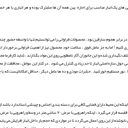
یژگی های یک انبار مناسب برای اجاره بین همه آن ها مشترک بوده و هر انباری با هر 
ن در برابر هجوم سارقین بود ، محصولات فراوانی را می توانستیم تنها با واسطه حضور چند
ری کنیم ! اما به جز عامل فوق ، سلامت خود محصول نیز از اهمیت فراوانی برخوردار ا
ف نگهداری شده و این جانوران آثار نامطلوبی روی این مواد بگذارند ، شاید کارفرما مجبو
 حول سازه اصلی انبار تا حد زیادی کنترل می شود . در کنار این عوامل ، محافظت از 
ی هوا ، نور مستقیم خورشید ، حشرات موذی و ده ها عامل دیگر ، حداقل امکاناتیست که با
 اینکه این محیط دارای فضایی کافی برای دسته بندی اجناس و چینشی استاندارد باشد ا
فراوانی برخوردار است . به عنوان مثال در انبارهایی که در آن ها قفسه قرار می گیرد ، اینکه راهرویی با عرض ۷۰ سانتی متر در وس
نانوشته از این روی اعمال می گردد تا در مواردی که حجم بار داخل انبار افرایش می یابد 