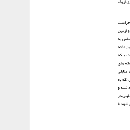
ی از یک
ت حراست
 از بین
حساس به
ین نکته
 ، بلکه
سته های
 دلایلی
(که به
اشته و
لیلی در
 شود تا