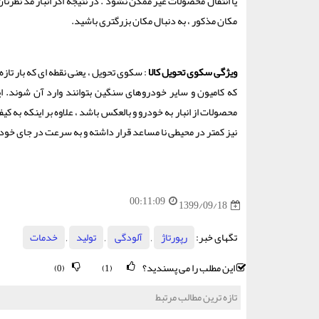
یا انتقال محصولات غیر ممکن نشود . در نتیجه اگر انبار مد نظرتان
مکان مذکور ، به دنبال مکان بزرگتری باشید.
ویژگی سکوی تحویل کالا
: سکوی تحویل ، یعنی نقطه ای که بار ت
که کامیون و سایر خودروهای سنگین بتوانند وارد آن شوند. این 
محصولات از انبار به خودرو و بالعکس باشد ، علاوه بر اینکه به ک
نیز کمتر در محیطی نا مساعد قرار داشته و به سرعت در جای خود 
00:11:09
1399/09/18
تگهای خبر:
رپورتاژ
,
آلودگی
,
تولید
,
خدمات
این مطلب را می پسندید؟
(0)
(1)
تازه ترین مطالب مرتبط