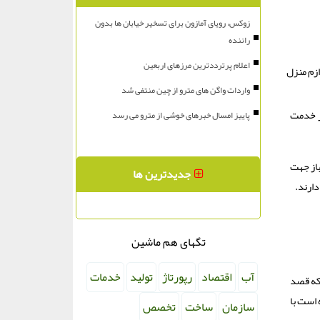
زوکس، رویای آمازون برای تسخیر خیابان ها بدون
راننده
اعلام پرترددترین مرزهای اربعین
ازم منزل
واردات واگن های مترو از چین منتفی شد
 حتی روزهای تعطیل. در خدمت
پاییز امسال خبرهای خوشی از مترو می رسد
باز جهت
جدیدترین ها
دارند.
تگهای هم ماشین
آب
اقتصاد
رپورتاژ
تولید
خدمات
 که قصد
 است با
سازمان
ساخت
تخصص