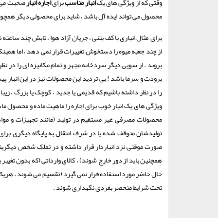
وقتی که از ویژگی های یک
انبار مناسب
برای
اجاره انبار
صحبت می کن
محصول می تواند ایده آل باشد ، شاید برای محصولی دیگر همچون و
برای مثال انباری با کف بتنی ، جریان آزاد هوا ، تابش چند ساع
از چند جعبه میوه را دستخوش تغییرات قرار نمی دهد ، اما همین
بروند . از سویی دیگر سردخانه مجهز و تمام مکانیزه ای را در 
برودت و سرما باشد ! بی تردید این محصولات نیز در این انبار پیشر
را در نظر داشته باشیم که قدیمی یا جدید ، کوچک یا بزرگ ، زیبا 
ویژگی های یک انبار خوب برای اجاره را ماهیت ماده و محصول ما
محصولات مصرفی غیر مستقیم در تولید (مانند تجهیزات و مواد م
تولیدشان متوقف شده یا در شرف انتقال به پایگاه دیگری برای
صورت موقتی نزد انباردار قرار داشته و در تملک شخص دیگریند
همچنین باید از دور خارج شوند) ، کالای وارداتی (که بدون تغییر ب
حال حاضر مورد استفاده قرار نمی گیرد) تقسیم می شوند . هریک
تحت شرایط منحصر بفردی نگهداری شوند .