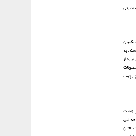
خصوصیتی
 نگهبان
ست . به
ر به از
محصولات
 چارچوب
ز اهمیت
ط و راهرویی با عرض حداقلی
، یافتن