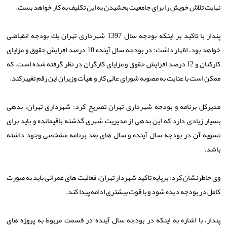
نهایت تلاش خویش را برای جامعیت بخشیدن به این تكلیف به كار خواهد بست.
پندار با تاكید بر اینكه بودجه سال 1397 شهرداری تهران یك بودجه انقباضی
خواهد بود، اظهار داشت: در بودجه سال آینده 10 درصد افزایش حقوق و مزایای
كاركنان و 12 درصد افزایش حقوق و مزایای كارگران در نظر گرفته شده است، كه
ممكن است با عنایت به مصوبه شورای عالی كار و هیأت وزیران این رقم تغییركند.
مدیركل برنامه و بودجه شهرداری تهران تصریح كرد: شهرداری تهران، بدهی
بسیار زیادی دارد كه این بدهی از مدیریت شهری گذشته باقیمانده و باید برای
تسویه آن در بودجه سال آینده و سال های بعد برنامه مشخصی وجود داشته
باشد.
وی خاطرنشان كرد: برپایه تاكید شهردار تهران، فعالیت های عمرانی باید به صورت
كامل در بودجه دیده شود و با قوت بیشتری ادامه پیدا كند.
پندار، با اشاره به اینكه در بودجه سال آینده در قسمت مربوط به پروژه های