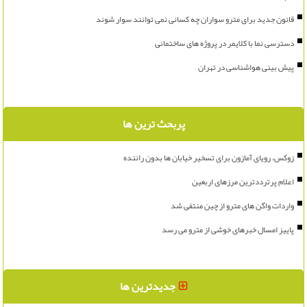
قانون جدید برای مترو سواران چه کسانی نمی توانند سوار شوند
دسترسی نما با کلایمر در پروژه های ساختمانی
پیش بینی هواشناسی در تهران
پربحث ترین ها
زوکس، رویای آمازون برای تسخیر خیابان ها بدون راننده
اعلام پرترددترین مرزهای اربعین
واردات واگن های مترو از چین منتفی شد
پاییز امسال خبرهای خوشی از مترو می رسد
جدیدترین ها