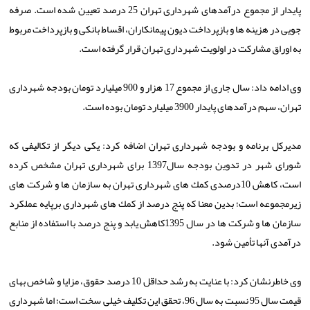
پایدار از مجموع درآمدهای شهرداری تهران 25 درصد تعیین شده است. صرفه
جویی در هزینه ها و بازپرداخت دیون پیمانكاران، اقساط بانكی و بازپرداخت مربوط
به اوراق مشاركت در اولویت شهرداری تهران قرار گرفته است.
وی ادامه داد: سال جاری از مجموع 17 هزار و 900 میلیارد تومان بودجه شهرداری
تهران، سهم درآمدهای پایدار 3900 میلیارد تومان بوده است.
مدیركل برنامه و بودجه شهرداری تهران اضافه كرد: یكی دیگر از تكالیفی كه
شورای شهر در تدوین بودجه سال1397 برای شهرداری تهران مشخص كرده
است، كاهش 10درصدی كمك های شهرداری تهران به سازمان ها و شركت های
زیرمجموعه است؛ بدین معنا كه پنج درصد از كمك های شهرداری برپایه عملكرد
سازمان ها و شركت ها در سال 1395كاهش یابد و پنج درصد با استفاده از منابع
درآمدی آنها تأمین شود.
وی خاطرنشان كرد: با عنایت به رشد حداقل 10 درصد حقوق، مزایا و شاخص بهای
قیمت سال 95 نسبت به سال 96، تحقق این تكلیف خیلی سخت است؛ اما شهرداری