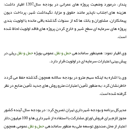
پندار، درمورد وضعیت پروژه های عمرانی در بودجه سال1397 اظهار داشت:
هزینه های اجتناب ناپذیر مانند حقوق و مزایا، نگهداشت شهر، پرداخت دیون
پیمانكاران، مشاوران و بانك ها كه از سنوات گذشته باقی مانده با اولویت بندی
پروژه های سرمایه ای سطح شهر و خارج كردن پروژه های فاقد اولویت لحاظ شده
است.
وی اظهار نمود: همینطور ساماندهی
حمل و نقل
عمومی بویژه
حمل و نقل
ریلی در
پیش بینی اعتبارات سرمایه ای در اولویت قرار دارد.
وی با اشاره به اینكه سهم مترو در بودجه سالانه همچون گذشته حفظ می گردد
خاطرنشان كرد: به منظور تأمین اعتبارات مترو روش های جدید تأمین منابع در نظر
گرفته شده است.
مدیركل برنامه و بودجه شهرداری تهران تصریح كرد: در بودجه سال آینده كشور
مجوز لازم برای فروش اوراق مشاركت با استفاده از شهرداری ها و 100 میلیون دلار
اعتبار از محل صندوق توسعه ملی به منظور ساماندهی
حمل و نقل
عمومی همچون