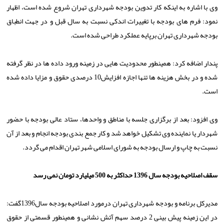
وی با اشاره به اینكه كار تدوین بودجه شهرداری تهران شروع شده است، اظهار
نمود: فرم های بودجه با تغییرات اندكی نسبت به سال قبل و در جهت انطباق
بودجه شهرداری تهران برپایه عملكرد طراحی شده است.
پندار اضافه كرد: همینطور محدودیت هایی در زمینه ورود داده ها در نظر گرفته
شده و در بخش هزینه ها تنها اجازه افزایش10 درصدی حقوق و مزایا داده شده
است.
وی افزود: بعد از برگزاری جلسه با مناطق و واحدها، ستاد عالی بودجه با حضور
شهردار یا نماینده وی تشكیل خواهد شد و كار جمع بندی بودجه انجام و بعد از آن
نسبت به چاپ و ارسال بودجه به شورای اسلامی شهر تهران اقدام می گردد.
سقف اصلاحیه بودجه سال 1396 حداكثر به 500 میلیارد تومان نمی رسد
مدیركل برنامه و بودجه شهرداری تهران درمورد اصلاحیه بودجه سال1396گفت:
در این زمینه پیش بینی 2 درصد سهم آتش نشانی و همینطور قسمتی از حقوق