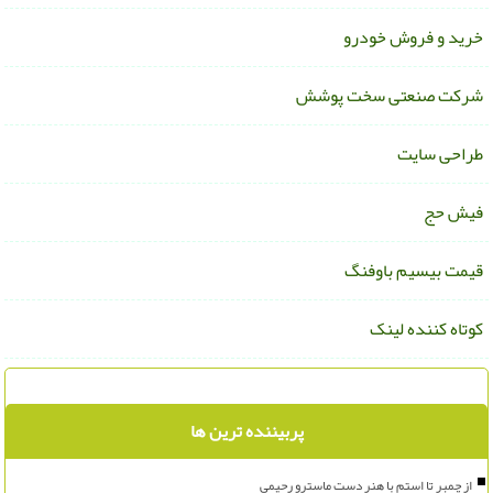
رید و فروش خودرو
رکت صنعتی سخت پوشش
راحی سایت
یش حج
یمت بیسیم باوفنگ
وتاه کننده لینک
پربیننده ترین ها
از چمبر تا استم با هنر دست ماسترو رحیمی