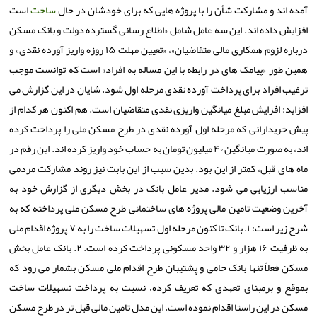
آمده اند و مشارکت شأن را با پروژه هایی که برای خودشان در حال
ساخت
است
افزایش داده اند. این سه عامل شامل «اطلاع رسانی گسترده دولت و بانک مسکن
درباره لزوم همکاری مالی متقاضیان»، «تعیین مهلت ۱۵ روزه واریز آورده نقدی» و
همین طور «پیامک های در رابطه با این مساله به افراد» است که توانست موجب
ترغیب افراد برای پرداخت آورده نقدی مرحله اول شود. شایان در این گزارش می
افزاید: افزایش مبلغ میانگین واریزی نقدی متقاضیان است. هم اکنون هر کدام از
پیش خریدارانی که مرحله اول آورده نقدی در طرح مسکن ملی را پرداخت کرده
اند، به صورت میانگین ۴۰ میلیون تومان به حساب خود واریز کرده اند. این رقم در
ماه های قبل، کمتر از این بود. بدین سبب از این بابت نیز روند مشارکت مردمی
مناسب ارزیابی می شود. مدیر عامل بانک در بخش دیگری از گزارش خود به
آخرین وضعیت تامین مالی پروژه های ساختمانی طرح مسکن ملی پرداخته که به
شرح زیر است: ۱. بانک تا کنون مرحله اول تسهیلات ساخت را به ۷ پروژه اقدام ملی
به ظرفیت ۱۶ هزار و ۳۲ واحد مسکونی پرداخت کرده است. ۲. بانک عامل بخش
مسکن فعلاً تنها بانک حامی و پشتیبان طرح اقدام ملی مسکن بشمار می رود که
بموقع و برمبنای تعهدی که تعریف کرده، نسبت به پرداخت تسهیلات ساخت
مسکن در این راستا اقدام نموده است. این مدل تامین مالی قبل تر در طرح مسکن