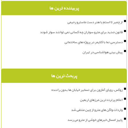
پربیننده ترین ها
از چمبر تا استم با هنر دست ماسترو رحیمی
قانون جدید برای مترو سواران چه کسانی نمی توانند سوار شوند
دسترسی نما با کلایمر در پروژه های ساختمانی
پیش بینی هواشناسی در تهران
پربحث ترین ها
زوکس، رویای آمازون برای تسخیر خیابان ها بدون راننده
اعلام پرترددترین مرزهای اربعین
واردات واگن های مترو از چین منتفی شد
پاییز امسال خبرهای خوشی از مترو می رسد