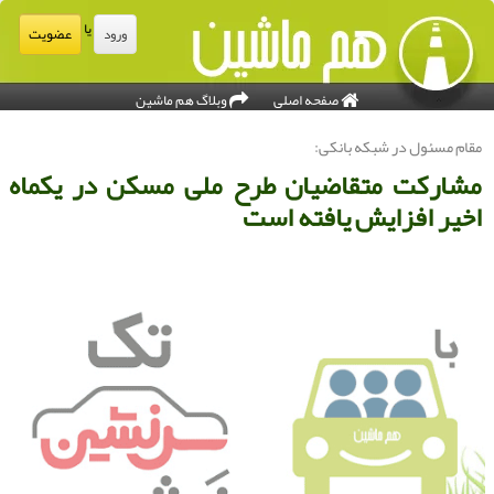
یا
عضویت
ورود
صفحه اصلی
وبلاگ هم ماشین
قام مسئول در شبكه بانكی:
شاركت متقاضیان طرح ملی مسكن در یكماه
خیر افزایش یافته است