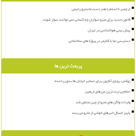
از چمبر تا استم با هنر دست ماسترو رحیمی
قانون جدید برای مترو سواران چه کسانی نمی توانند سوار شوند
پیش بینی هواشناسی در تهران
دسترسی نما با کلایمر در پروژه های ساختمانی
پربحث ترین ها
زوکس، رویای آمازون برای تسخیر خیابان ها بدون راننده
اعلام پرترددترین مرزهای اربعین
واردات واگن های مترو از چین منتفی شد
پاییز امسال خبرهای خوشی از مترو می رسد