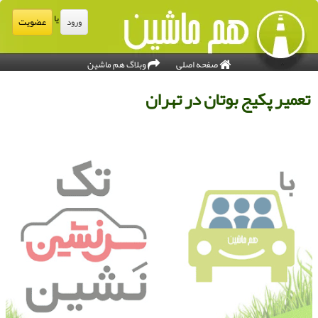
یا
عضویت
ورود
صفحه اصلی
وبلاگ هم ماشین
عمیر پكیج بوتان در تهران