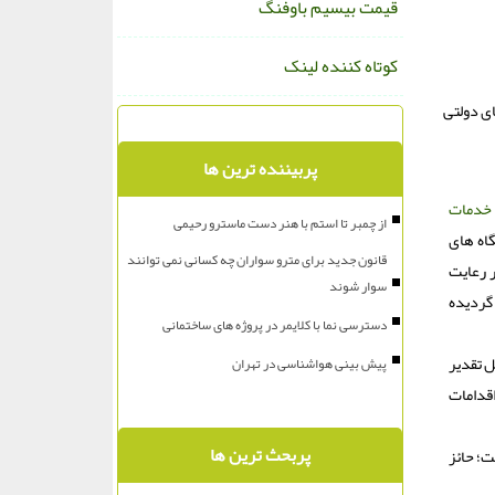
قیمت بیسیم باوفنگ
کوتاه کننده لینک
ی دولتی
پربیننده ترین ها
خدمات
از چمبر تا استم با هنر دست ماسترو رحیمی
اه های
قانون جدید برای مترو سواران چه کسانی نمی توانند
 رعایت
سوار شوند
گردیده
دسترسی نما با کلایمر در پروژه های ساختمانی
ل تقدیر
پیش بینی هواشناسی در تهران
ه ها و اقدامات
پربحث ترین ها
ت؛ حائز