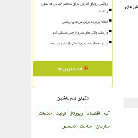
زوکس، رویای آمازون برای تسخیر خیابان ها بدون
مان های
راننده
اعلام پرترددترین مرزهای اربعین
واردات واگن های مترو از چین منتفی شد
پاییز امسال خبرهای خوشی از مترو می رسد
جدیدترین ها
تگهای هم ماشین
آب
اقتصاد
رپورتاژ
تولید
خدمات
سازمان
ساخت
تخصص