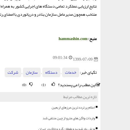
نتایج ارزیابی عملکرد تمامی دستگاه های اجرایی کشور به همراه 
منتخب همچون مدیرعامل سازمان بنادر و دریانوردی با امضای رئ
منبع:
hammashin.com
09:01:34
1399/07/09
تگهای خبر:
خدمات
,
دستگاه
,
سازمان
,
شركت
این مطلب را می پسندید؟
(0)
(1)
تازه ترین مطالب مرتبط
اعلام پرترددترین مرزهای اربعین
واردات واگن های مترو از چین منتفی شد
وزش باد شدید و طوفان گرد و خاک در تهران