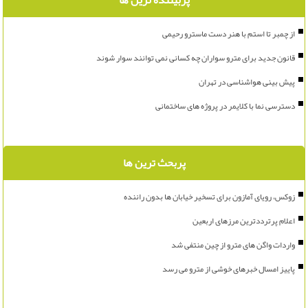
پربیننده ترین ها
از چمبر تا استم با هنر دست ماسترو رحیمی
قانون جدید برای مترو سواران چه کسانی نمی توانند سوار شوند
پیش بینی هواشناسی در تهران
دسترسی نما با کلایمر در پروژه های ساختمانی
پربحث ترین ها
زوکس، رویای آمازون برای تسخیر خیابان ها بدون راننده
اعلام پرترددترین مرزهای اربعین
واردات واگن های مترو از چین منتفی شد
پاییز امسال خبرهای خوشی از مترو می رسد