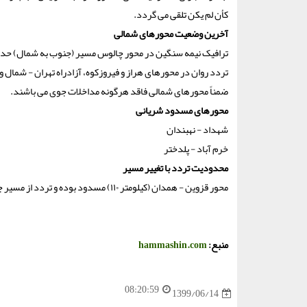
کأن لم یکن تلقی می گردد.
آخرین وضعیت محورهای شمالی
ترافیک نیمه سنگین در محور چالوس مسیر (جنوب به شمال) حدفاص
تردد روان در محورهای هراز و فیروزکوه، آزادراه تهران - شمال 
ضمناً محورهای شمالی فاقد هرگونه مداخلات جوی می باشند.
محورهای مسدود شریانی
شهداد - نهبندان
خرم آباد - پلدختر
محدودیت تردد با تغییر مسیر
محور قزوین - همدان (کیلومتر ۱۱۰) مسدود بوده و تردد از مسیر جایگزین لاین روبرو به صورت دو طرفه انجام می گردد.
منبع:
hammashin.com
08:20:59
1399/06/14