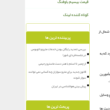
قیمت بیسیم باوفنگ
کوتاه کننده لینک
شمال از
پربیننده ترین ها
بررسی تمدید رایگان بودن خدمات مترو و اتوبوس
 را اعلام نمود که به
در جلسه فردای شورا
از چمبر تا استم با هنر دست ماسترو رحیمی
قانون جدید برای مترو سواران چه کسانی نمی توانند
 بیان مأمورین
سوار شوند
پیش بینی هواشناسی در تهران
د انواع وسایل
پربحث ترین ها
دیت ها