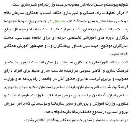
ضوابط پیوست و حسن انجام این مصوبه بر عهده وزارت راه و شهرسازی است.
۴ مركز تحقیقات راه، مسكن و شهرسازی مكلف است با همكاری سازمان نظام
مهندسی ساختمان و سایر دستگاه های
مسئول
در جهت ترویج ضوابط مجموعه
پیوست، ارتقا دانش حرفه ای و كسب مهارت فنی نسبت به ایجاد زمینه لازم برای
برگزاری دوره های آموزشی تخصصی حرفه ای برای جامعه مهندسی، دست
اندركاران موضوع، مهندسین مشاور، پیمانكاران و… و همینطور آموزش همگانی
اقدام نماید.
۵ دبیرخانه شورایعالی با همكاری سازمان بهزیستی اقدامات لازم را به منظور
فرهنگ سازی و آگاهی عمومی در زمینه مناسب سازی محیط برای افراد دارای
معلولیت و برابری فرصت ها برای حضور آنان در جامعه از راه برنامه های وزارت
فرهنگ و ارشاد اسلامی، سازمان تبلیغات اسلامی و سازمان صدا و سیمای جمهوری
اسلامی ایران، گنجاندن برنامه های درسی مرتبط توسط وزارت علوم، تحقیقات و
فناوری، وزارت آموزش و پرورش و سایر سازمانها و مؤسساتی كه با امر آموزش
نیروی انسانی در سطوح مختلف ارتباط دارند انجام دهد.
مراتب جهت استحضار و صدور دستور انعكاس و اقدام اعلام می شود.