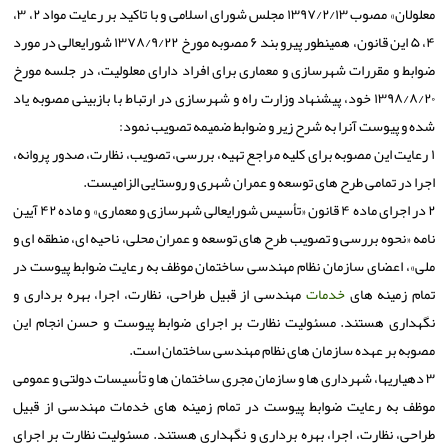
معلولان» مصوب ۱۳۹۷/۲/۱۳ مجلس شورای اسلامی و با تاكید بر رعایت مواد ۲، ۳،
۴، ۵ این قانون، همینطور پیرو بند ۶ مصوبه مورخ ۱۳۷۸/۹/۲۲ شورایعالی در مورد
ضوابط و مقررات شهرسازی و معماری برای افراد دارای معلولیت، در جلسه مورخ
۱۳۹۸/۸/۲۰ خود، پیشنهاد وزارت راه و شهرسازی در ارتباط با بازبینی مصوبه یاد
شده و پیوست آنرا به شرح زیر و ضوابط ضمیمه تصویب نمود:
۱ رعایت این مصوبه برای كلیه مراجع تهیه، بررسی، تصویب، نظارت، صدور پروانه،
اجرا در تمامی طرح های توسعه و عمران شهری و روستایی الزامیست.
۲ در اجرای ماده ۴ قانون «تأسیس شورایعالی شهرسازی و معماری» و ماده ۴۲ آیین
نامه «نحوه بررسی و تصویب طرح های توسعه و عمران محلی، ناحیه ای، منطقه ای و
ملی»، اعضای سازمان نظام مهندسی ساختمان موظف به رعایت ضوابط پیوست در
تمام زمینه های
خدمات
مهندسی از قبیل طراحی، نظارت، اجرا، بهره برداری و
نگهداری هستند. مسئولیت نظارت بر اجرای ضوابط پیوست و حسن انجام این
مصوبه بر عهده سازمان های نظام مهندسی ساختمان است.
۳ دهیاریها، شهرداری ها و سازمان مجری ساختمان ها و تأسیسات دولتی و عمومی
موظف به رعایت ضوابط پیوست در تمام زمینه های خدمات مهندسی از قبیل
طراحی، نظارت، اجرا، بهره برداری و نگهداری هستند. مسئولیت نظارت بر اجرای