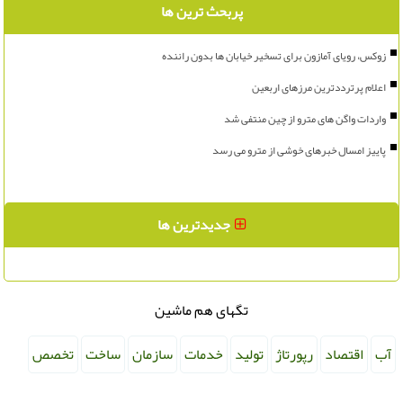
پربحث ترین ها
زوکس، رویای آمازون برای تسخیر خیابان ها بدون راننده
اعلام پرترددترین مرزهای اربعین
واردات واگن های مترو از چین منتفی شد
پاییز امسال خبرهای خوشی از مترو می رسد
جدیدترین ها
تگهای هم ماشین
آب
اقتصاد
رپورتاژ
تولید
خدمات
سازمان
ساخت
تخصص