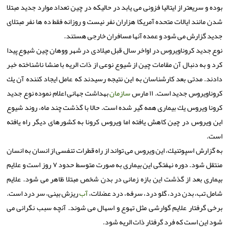
بوده و سریعتر از ایتالیا فزونی می یابد در حالیكه در چین تعداد موارد جدید مبتلا
شدن مانند ایالات متحده آمریكا هزاران نفر نیست و روزانه فقط ده ها نفر مبتلای
جدید گزارش می شود و عمده آنها مسافران خارجی هستند.
نوع جدید كروناویروس در اواخر سال قبل میلادی در شهر ووهان چین شیوع پیدا
كرد و به دنبال آن مقامات چین از شیوع نوعی از ذات الریه با منشا ناشناخته خبر
دادند. مدتی بعد كارشناسان به این نتیجه رسیدند كه عامل ایجاد كننده آن یك
كروناویروس جدید است. ۱۱ مارس
سازمان
بهداشت جهانی اعلام نموده نوع جدید
كرونا ویروس یك بیماری همه گیر شده است. حالا با گذشت چند ماه، روند شیوع
این ویروس در چین كاهش یافته اما ویروس كرونا به كشورهای دیگر راه یافته
است.
به گزارش اسپوتنیك، این ویروس می تواند از راه قطرات تنفسی از انسان به انسان
منتقل شود. دوره نهفتگی این بیماری به صورت متوسط حدود ۷ روز است و علایم
بیماری بعد از گذشت این بازه زمانی در بدن شخص مبتلا ظاهر می شود. علایم
شامل تب، بدن درد، گلو درد، سرفه، درد عضلات،
آب
ریزش بینی، سر درد است.
برخی گرفتار علایم گوارشی مثل تهوع و اسهال می شوند. آنچه سبب نگرانی می
شود این است كه فرد گرفتار ذات الریه شود.