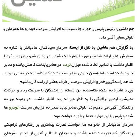
م ماشین: رئیس پلیس راهور ناجا نسبت به افزایش سرعت خودرو ها همزمان با
لوتی معابر آگهی داد.
به گزارش هم ماشین به نقل از ایسنا،
سردار سیدكمال هادیانفر با اشاره به
سفارش های ارائه شده درمورد لزوم خانه نشینی در زمان شیوع ویروس كرونا
اظهار داشت: با تدابیر اتخاذ شده میزان
تردد
در معابر پایتخت كاهش یافته و معابر
خلوت شده است، اما همین خلوتی معابر سبب شده كه متأسفانه در بعضی موارد
شاهد رانندگی پرخطر و افزایش سرعت از طرف بعضی از رانندگان باشیم.
وی با اشاره به اینكه متاسفانه این دسته از رانندگان با سرعت زیاد و حركات
نمایشی، ایمنی ترافیكی را به خطر می اندازند، اظهار داشت: در زمینه نیز به
رانندگان آگهی می دهیم كه خلوتی معابر نباید منجر به افزایش سرعت
خودرو
ها
شود و پلیس با این موارد حتما برخورد خواهدنمود.
سردار هادیانفر از خانواده ها خواست نظارت بیشتری بر رفتارهای ترافیكی
رانندگان كم تجربه داشته باشند و همچنان تا اطلاع ثانوی از انجام سفرهای