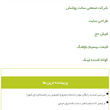
رکت صنعتی سخت پوشش
راحی سایت
یش حج
یمت بیسیم باوفنگ
وتاه کننده لینک
پربیننده ترین ها
بررسی تمدید رایگان بودن خدمات مترو و اتوبوس در جلسه فردای شورا
از چمبر تا استم با هنر دست ماسترو رحیمی