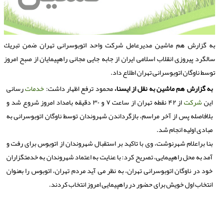
ه گزارش هم ماشین مدیرعامل شركت واحد اتوبوسرانی تهران ضمن تبریك
الگرد پیروزی انقلاب اسلامی ایران از جابه جایی مجانی راهپیمایان از صبح امروز
وسط ناوگان اتوبوسرانی تهران اطلاع داد.
به گزارش هم ماشین به نقل از ایسنا،
محمود ترفع اظهار داشت:
خدمات
رسانی
این
شركت
از ۴۲ نقطه تهران از ساعت ۷ و ۳۰ دقیقه بامداد امروز شروع شد و
بلافاصله پس از آخر مراسم، بازگرداندن شهروندان توسط ناوگان اتوبوسرانی به
مبادی اولیه انجام شد.
بنا براعلام شهرنوشت، وی با تاكید بر استقبال شهروندان از اتوبوس برای رفت و
آمد به محل راهپیمایی، تصریح كرد: با عنایت به اعتماد شهروندان به خدمتگزاران
خود در ناوگان اتوبوسرانی تهران، به نظر می آید مردم تهران، اتوبوس را بعنوان
انتخاب اول خویش برای حضور در راهپیمایی امروز انتخاب كردند.