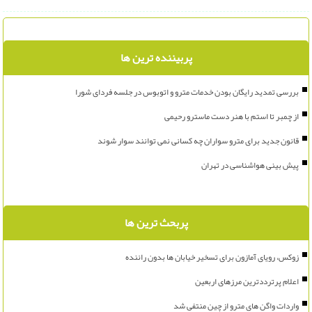
پربیننده ترین ها
بررسی تمدید رایگان بودن خدمات مترو و اتوبوس در جلسه فردای شورا
از چمبر تا استم با هنر دست ماسترو رحیمی
قانون جدید برای مترو سواران چه کسانی نمی توانند سوار شوند
پیش بینی هواشناسی در تهران
پربحث ترین ها
زوکس، رویای آمازون برای تسخیر خیابان ها بدون راننده
اعلام پرترددترین مرزهای اربعین
واردات واگن های مترو از چین منتفی شد