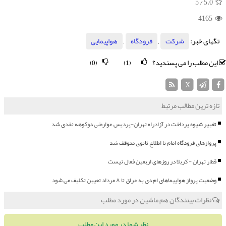
/ 5
5.0
4165
تگهای خبر:
شركت
,
فرودگاه
,
هواپیمایی
این مطلب را می پسندید؟
(0)
(1)
X
تازه ترین مطالب مرتبط
تغییر شیوه پرداخت در آزادراه تهران-پردیس عوارضی دوکوهه نقدی شد
پروازهای فرودگاه امام تا اطلاع ثانوی متوقف شد
قطار تهران - کربلا در روزهای اربعین فعال نیست
وضعیت پرواز هواپیماهای ام دی به عراق تا ۸ مرداد تعیین تکلیف می شود
نظرات بینندگان هم ماشین در مورد مطلب
نظر شما در مورد این مطلب