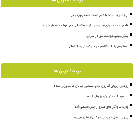
پربیننده ترین ها
از چمبر تا استم با هنر دست ماسترو رحیمی
قانون جدید برای مترو سواران چه کسانی نمی توانند سوار شوند
پیش بینی هواشناسی در تهران
دسترسی نما با کلایمر در پروژه های ساختمانی
پربحث ترین ها
زوکس، رویای آمازون برای تسخیر خیابان ها بدون راننده
اعلام پرترددترین مرزهای اربعین
واردات واگن های مترو از چین منتفی شد
پاییز امسال خبرهای خوشی از مترو می رسد