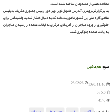
معالجه بعضی از مصدومان ساخته شده است.
بنا بر گزارش رویترز، آندرس مانوئل لوپز اوبرادور، رئیس جمهوری مكزیك به پلیس
نظامی گارد ملی این كشور ماموریت داده كه به دنبال فشار شدید واشینگتن برای
جلوگیری از ورود مهاجران از آمریكای مركزی به ایالات متحده از رسیدن مهاجران
به ایالات متحده جلوگیری كند.
منبع:
هم ماشین
23:02:26
1398/11/16
/ 5
5.0
4146
تگهای خبر:
آژانس
,
پلیس
,
حمل و نقل
,
دستگاه