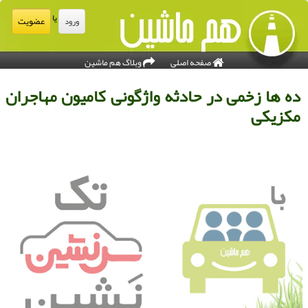
یا
عضویت
ورود
صفحه اصلی
وبلاگ هم ماشین
ه ها زخمی در حادثه واژگونی كامیون مهاجران
كزیكی