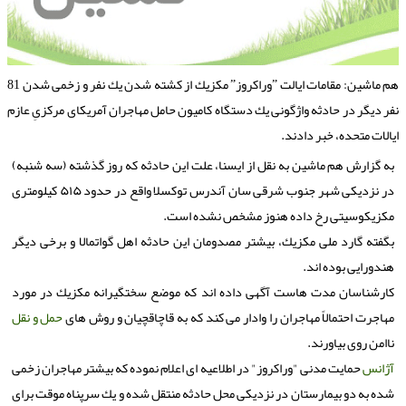
هم ماشین: مقامات ایالت ˮوراكروزˮ مكزیك از كشته شدن یك نفر و زخمی شدن 81
فر دیگر در حادثه واژگونی یك دستگاه كامیون حامل مهاجران آمریكای مركزیِ عازم
یالات متحده، خبر دادند.
به گزارش هم ماشین به نقل از ایسنا، علت این حادثه كه روز گذشته (سه شنبه)
در نزدیكی شهر جنوب شرقی سان آندرس توكسلا واقع در حدود ۵۱۵ كیلومتری
مكزیكوسیتی رخ داده هنوز مشخص نشده است.
بگفته گارد ملی مكزیك، بیشتر مصدومان این حادثه اهل گواتمالا و برخی دیگر
هندورایی بوده اند.
كارشناسان مدت هاست آگهی داده اند كه موضع سختگیرانه مكزیك در مورد
مهاجرت احتمالاً مهاجران را وادار می كند كه به قاچاقچیان و روش های
حمل و نقل
ناامن روی بیاورند.
آژانس
حمایت مدنی "وراكروز" در اطلاعیه ای اعلام نموده كه بیشتر مهاجران زخمی
شده به دو بیمارستان در نزدیكی محل حادثه منتقل شده و یك سرپناه موقت برای