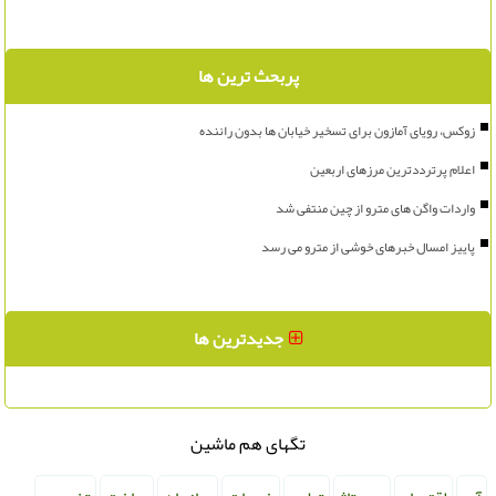
پربحث ترین ها
زوکس، رویای آمازون برای تسخیر خیابان ها بدون راننده
اعلام پرترددترین مرزهای اربعین
واردات واگن های مترو از چین منتفی شد
پاییز امسال خبرهای خوشی از مترو می رسد
جدیدترین ها
تگهای هم ماشین