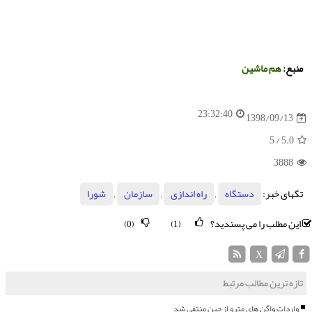
منبع:
هم ماشین
23:32:40
1398/09/13
/ 5
5.0
3888
تگهای خبر:
دستگاه
,
راه اندازی
,
سازمان
,
شورا
این مطلب را می پسندید؟
(0)
(1)
X
تازه ترین مطالب مرتبط
واردات واگن های مترو از چین منتفی شد