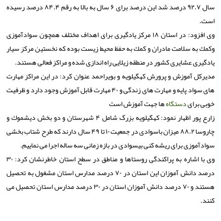
سال ۹۲.۷ درصد شد این درصد برای ۶ سال به بالا به رقم ۸۴.۴ درصد رسیده
است.
وی افزود: در استان ۱۸ مركز یادگیری برای اهداف مختلف همچون سوادآموزی
وكمك به سلامت مادران و كمك به حفظ محیط زیست بوده كه نخستین مركز سیار
یادگیری عشایری كشور در منطقه زیلایی راه اندازی شده و مراكز فعالی هستند.
مدیركل آموزش و پرورش كهگیلویه و بویراحمد عنوان كرد: در این مراكز مهارت
های سواد پایه و مهارت های زندگی و ۴۰ مهارت قابل آموزش وجود دارد و ظرفیت
خوبی برای
دستگاه
ها جهت آموزش است
زارع پور اظهار نمود: كهگیلویه بزرگ شامل ۴ شهرستان و دو بخش دیشموك و
چاروسا ۸۸.۲ میزان باسوادی در جمعیت ۱۰ تا ۴۹ سال دارند كه طرح شتاب بخشی
سوادآموزی برای ریشه كنی بیسوادی در بازه زمانی سه ساله اجرا می نماییم.
وی با اشاره به پراكندگی روستاها و مناطق در سطح استان خاطرنشان كرد: ۳۰
درصد دانش آموزان این استان در ۷۰ درصد مدارس استان مشغول به تحصیل
هستند و ۷۰ درصد دانش آموزان استان در ۳۰ درصد مدارس استان تحصیل می
كنند.