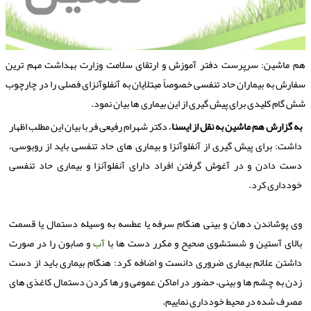
م ماشین: سرپرست دفتر آموزش و ارتقای سلامت وزارت بهداشت مهم ترین
فارش به بیماران حاد تنفسی خصوصاً مبتلایان به آنفلوآنزای فصلی را در چارچوب
ش گام كلیدی برای پیش گیری از این بیماری ها بیان نمود.
به گزارش هم ماشین به نقل از ایسنا
، دكتر شهرام رفیعی فر با بیان این مطلب اظهار
داشت: برای پیش گیری از آنفلوآنزا و بیماری های حاد تنفسی باید از روبوسی،
دست دادن و در آغوش گرفتن افراد دارای آنفلوآنزا و بیماری حاد تنفسی
خودداری كرد.
وی پوشاندن دهان و بینی هنگام سرفه یا عطسه به وسیله دستمال یا قسمت
بالای آستین و شستشوی صحیح و مكرر دست ها با
آب
و صابون را در صورت
داشتن علائم بیماری ضروری دانست و اضافه كرد: هنگام بیماری باید از دست
زدن به چشم ها و بینی، حضور در اماكن عمومی و رها كردن دستمال كاغذی های
مصرف شده در محیط خودداری نماییم.