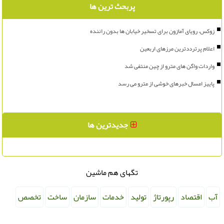
پربحث ترین ها
زوکس، رویای آمازون برای تسخیر خیابان ها بدون راننده
اعلام پرترددترین مرزهای اربعین
واردات واگن های مترو از چین منتفی شد
پاییز امسال خبرهای خوشی از مترو می رسد
جدیدترین ها
تگهای هم ماشین
آب
اقتصاد
رپورتاژ
تولید
خدمات
سازمان
ساخت
تخصص