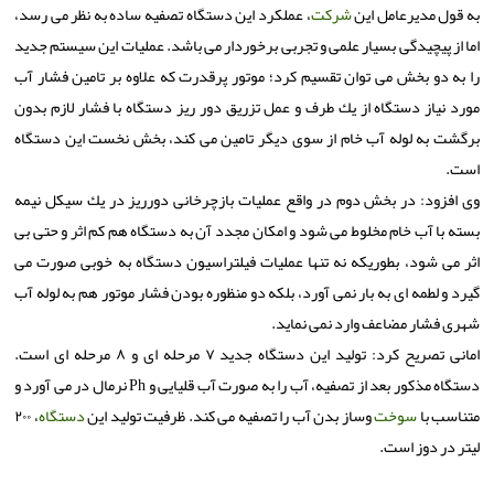
به قول مدیرعامل این
شركت
، عملكرد این دستگاه تصفیه ساده به نظر می رسد،
اما از پیچیدگی بسیار علمی و تجربی برخوردار می باشد. عملیات این سیستم جدید
را به دو بخش می توان تقسیم كرد؛ موتور پرقدرت كه علاوه بر تامین فشار آب
مورد نیاز دستگاه از یك طرف و عمل تزریق دور ریز دستگاه با فشار لازم بدون
برگشت به لوله آب خام از سوی دیگر تامین می كند، بخش نخست این دستگاه
است.
وی افزود: در بخش دوم در واقع عملیات بازچرخانی دورریز در یك سیكل نیمه
بسته با آب خام مخلوط می شود و امكان مجدد آن به دستگاه هم كم اثر و حتی بی
اثر می شود، بطوریكه نه تنها عملیات فیلتراسیون دستگاه به خوبی صورت می
گیرد و لطمه ای به بار نمی آورد، بلكه دو منظوره بودن فشار موتور هم به لوله آب
شهری فشار مضاعف وارد نمی نماید.
امانی تصریح كرد: تولید این دستگاه جدید ۷ مرحله ای و ۸ مرحله ای است.
دستگاه مذكور بعد از تصفیه، آب را به صورت آب قلیایی و Ph نرمال در می آورد و
متناسب با
سوخت
وساز بدن آب را تصفیه می كند. ظرفیت تولید این
دستگاه
، ۲۰۰
لیتر در دوز است.