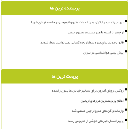
پربیننده ترین ها
بررسی تمدید رایگان بودن خدمات مترو و اتوبوس در جلسه فردای شورا
از چمبر تا استم با هنر دست ماسترو رحیمی
قانون جدید برای مترو سواران چه کسانی نمی توانند سوار شوند
پیش بینی هواشناسی در تهران
پربحث ترین ها
زوکس، رویای آمازون برای تسخیر خیابان ها بدون راننده
اعلام پرترددترین مرزهای اربعین
واردات واگن های مترو از چین منتفی شد
پاییز امسال خبرهای خوشی از مترو می رسد