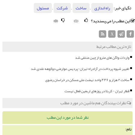
تگهای خبر:
راه اندازی
,
ساخت
,
شركت
,
مسئول
این مطلب را می پسندید؟
(0)
(1)
X
تازه ترین مطالب مرتبط
واردات واگن های مترو از چین منتفی شد
تغییر شیوه پرداخت در آزادراه تهران-پردیس عوارضی دوکوهه نقدی شد
ساخت ۲ هزار و ۴۴۶ واحد نهضت ملی مسکن در خراسان رضوی
قطار تهران - کربلا در روزهای اربعین فعال نیست
نظرات بینندگان هم ماشین در مورد مطلب
نظر شما در مورد این مطلب
نام: