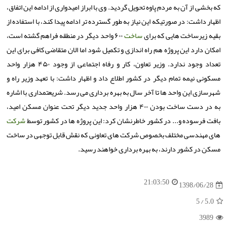
كه بخشی از آن به مردم پاوه تحویل گردید. وی با ابراز امیدواری از ادامه این اتفاق،
اظهار داشت: در صورتیكه این نیاز به طور گسترده تر ادامه پیدا كند، با استفاده از
بقیه زیرساخت هایی كه برای
ساخت
۶۰۰ واحد دیگر در منطقه فراهم گشته است،
امكان دارد این پروژه هم راه اندازی و تكمیل شود اما الان متقاضی كافی برای این
تعداد وجود ندارد. وزیر تعاون، كار و رفاه اجتماعی از وجود ۴۵۰ هزار واحد
مسكونی نیمه تمام دیگر در كشور اطلاع داد و اظهار داشت: با تعهد وزیر راه و
شهرسازی این واحد ها تا آخر سال به بهره برداری می رسد. شریعتمداری با اشاره
به در دست ساخت بودن ۴۰۰ هزار واحد جدید دیگر تحت عنوان مسكن امید،
بافت فرسوده و... در كشور خاطرنشان كرد: این پروژه ها در كشور توسط
شركت
های مهندسی مختلف بخصوص شركت های تعاونی كه نقش قابل توجهی در ساخت
مسكن در كشور دارند، به بهره برداری خواهند رسید.
21:03:50
1398/06/28
/ 5
5.0
3989