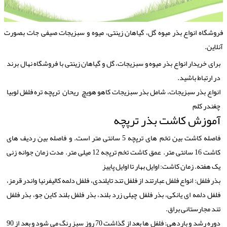
روشگاه انواع بذر میوه گل، گیاهان زینتی، میوه و سبزیجات صیفی جات بصورت
نلاین.
برای خریدار انواع بذر میوه و سبزیجات، گل و گیاهان زینتی با فروشگاه نهال برند
در ارتباط باشید.
انواع بذر سبزیجات، شامل بذر سبزیجات کاهو هویچ ریحان ترپچه تره فلفل لوبیا
چغندر کلم
آموزش کاشت بذر ترپچه
فاصله کاشت بین تخم های ترپچه 5 سانتی متر است. و فاصله بین ردیف های
کاشت 16 سانتی متر. عمق کاشت تخم ترپجه 12 میلی متر. مدت زمان جوانه زنی
یک هفته. زمان کاشت: اوایل بهار تا اوایل پاییز
بذر فلفل: انواع فلفل عبارتند از فلفل تند تایلندی، فلفل دلمه کالیفرنیا واندر قرمز،
فلفل دلمه ای یانکی، بذر فلفل چیلی زرد بلند، بذر فلفل بلند کاین جو، بذر فلفل
تند مجارستانی براق.
دوره رشد و باردهی: فلفل ها بعد از گذاشت 70 روز سبز رنگ می شود و بعد از 90