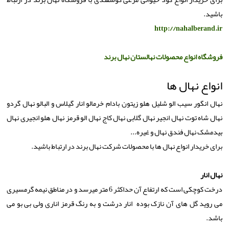
باشید.
http://nahalberand.ir
فروشگاه انواع محصولات نهالستان نهال برند
انواع نهال ها
نهال انگور سیب الو شلیل هلو زیتون بادام خرمالو انار گیلاس و البالو نهال گردو
نهال شاه توت نهال انجیر نهال گلابی نهال کاج نهال الو قرمز نهال هلو انجیری نهال
بیدمشک نهال فندق نهال و غیره...
برای خریدار انواع نهال ها با محصولات شرکت نهال برند در ارتباط باشید.
نهال انار
درخت کوچکی است که ارتفاع آن حداکثر 6 متر میرسد و در مناطق نیمه گرمسیری
می روید گل های آن نازک بوده انار درشت و به رنگ قرمز اناری ولی بی بو می
باشد.