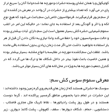
کوتیکول و یا همان غشای پوسته حشرات و مورچه ها شده و لذا آنان را سریع تر از
پای در می آورد که تعداد بیشتری از حشرات در آن واحد در معرض دز کشنده ای
از سم مزبور قرارمیگیرند. فرمولاسیون خاص این سم باعث می شود که هیچ نوع
لکه و یا اثر و آلودگی بعد از استفاده به جای نماند؛ در حالیکه این امر در اغلب
سموم شیمیایی حشره کش بسیار معمول است این سم دارای ثبات بیشتری بوده
و حالت سوسپانسیون خود را حفظ می کند و لذا نیازی به تکان دادن آن قبل از هر
بار استفاده نخواهید داشت حتی اگر مدت زمان زیادی بدون استفاده باقی مانده
باشد. غلظت این سم کشنده مورچه در مقایسه با انواع مشابه، بسیار بیشتر بوده
و همین خاصیت باعث نفوذ بهتر در داخل شکاف ها و ترک ها می گردد که در
کنترل جمعیت مورچه ها به ویژه در محل لانه های آنان بسیار موثر می باشد.
معرفی سموم سوس کش سم:
سوسک ها حشراتی هستند که از زمان های قدیم روی کره زمین وجود داشته اند ؛
این حشرات در تمام دنیا بخصوص مناطق گرمسیر پراکنده اند ، گرما دوست
هستند و در طول روز پشت رادیاتورها ، نقاط تاریک مثل مجاری فاضلاب ،
دستشویی ، حمام ، شکاف دیوارها ، سقف ، کفپوش ، پشت کاغذ دیواری ، زیر