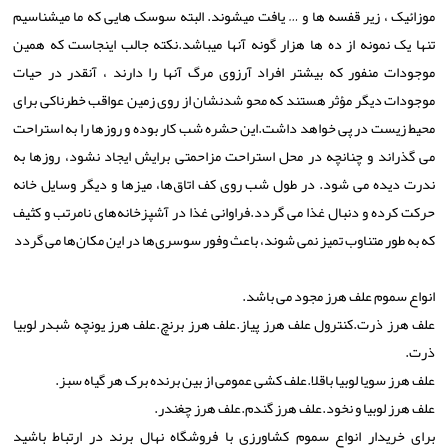
موزائیک ، زیر قفسه ها و … یافت میشوند. البته سوسک هایی که ما میشناسیم
تنها یک نمونه از ده ها هزار گونه آنها میباشد.نکته جالب اینجاست که همین
موجودات منفور که بیشتر افراد آرزوی مرگ آنها را دارند ، آنقدر در حیات
موجودات دیگر مؤثر هستند که محو شدنشان از روی زمین عواقب خطرناکی برای
محیط زیست در پی خواهد داشت.این حشره شب کار بوده و روزها را به استراحت
می ‌گذراند و چنانچه در محل استراحت مزاحمتی برایش ایجاد نشود، روزها به
ندرت دیده می ‌شود. در طول شب روی کف اتاق‌ها، میزها و دیگر وسایل خانه
حرکت کرده و دنبال غذا می ‌گردد.فراوانی غذا در آشپزخانه‌های نامرتب و کثیف
که به طور متناوب تمیز نمی ‌شوند، باعث وفور سوسری‌ها در این مکان‌ها می‌ گردد
انواع سموم علف هرز مجود می باشد.
علف هرز ذرت.کنترول علف هرز پیاز.علف هرز برنچ.علف هرز یونچه شبدر لوبیا
ذرت.
علف هرز سویا لوبیا باقلا.علف کشی عمومی از بین برنده برک هر گیاه سبز.
علف هرز لوبیا و نخود.علف هرز گندم.علف هرز چغندر.
برای خریدار انواع سموم کشاورزی با فروشگاه نهال برند در ارتباط باشید