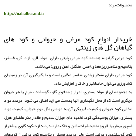
محصولات برند
http://nahalberand.ir
خریدار انواع کود مرغی و حیوانی و کود های
گیاهان گل های زینتی
کود مرغی گرانوله همانند کود مرغی پلیتی دارای مواد آلی، ازت کل، فسفر،
پتاسیم و عناصر ریز مغذی (مس، منگنز، آهن و روی) می باشد.
کود مرغی دارای مقدار زیادی عناصر غذایی است و با بکارگیری آن در زمینهای
کشاورزی می توان حاصلخیزی خاک را افزایش داد.
به مجموعه ای از مواد بستری، ادرار و مدفوع گاو ، گوسفند ، مرغ یا هر حیوان
دیگری است که از محل نگهداری آنها بدست می آید اطلاق می شود. درصد مواد
غذایی کود حیوانی و کیفیت فیزیکی آن به عواملی مثل نوع حیوان، کیفیت مواد
بستری، میزان پوسیدگی کود، تغذیه دام، میزان سدیم و مقدار بذر علفهای هرز،
اسپور بیماریها، لارو و تخم حشرات، شن و خاک دارد.درصد ازت کود گاوی بیشتر از
کود گوسفندی و مرغی است. ولی درصد فسفر و پتاسیم کود مرغی از کودهای