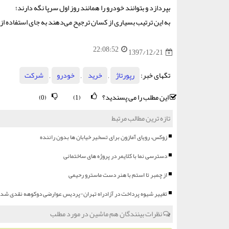
بپردازد و بتوانند خودرو را همانند روز اول سرپا نگه دارند؛
به این ترتیب بسیاری از کسان ترجیح می‌دهند به جای استفاده از
22:08:52
1397/12/21
تگهای خبر:
رپورتاژ
,
خرید
,
خودرو
,
شركت
این مطلب را می پسندید؟
(0)
(1)
تازه ترین مطالب مرتبط
زوکس، رویای آمازون برای تسخیر خیابان ها بدون راننده
دسترسی نما با کلایمر در پروژه های ساختمانی
از چمبر تا استم با هنر دست ماسترو رحیمی
تغییر شیوه پرداخت در آزادراه تهران-پردیس عوارضی دوکوهه نقدی شد
نظرات بینندگان هم ماشین در مورد مطلب